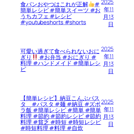
2025
食パンおやつはこれが正解
#
年11
簡単レシピ #簡単スイーツ #お
うちカフェ #レシピ
月13
#youtubeshorts #shorts
日
2025
可愛い過ぎて食べられないおに
年11
ぎり
#お弁当 #おにぎり #
料理 #ハンドメイド #簡単レシ
月13
ピ
日
【簡単レシピ】納豆こんぶパス
2025
タ #パスタ #麺 #納豆 #ズボ
年11
ラ飯 #簡単レシピ #簡単 #簡単
料理 #節約 #節約レシピ #節約
月13
料理 #貧乏 #時短 #時短レシピ
日
#時短料理 #料理 #自炊