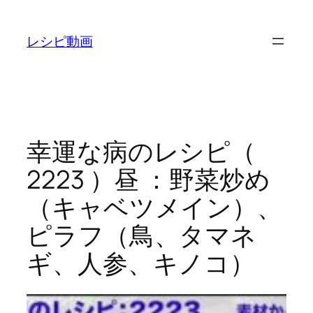
内
容
レシピ動画
を
ス
キ
ッ
プ
幸運な病のレシピ（
2223 ）昼 ：野菜炒め
（キャベツメイン）、
ピラフ（鳥、タマネ
ギ、人参、キノコ）