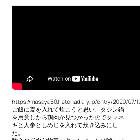
https://masaya50.hatenadiary.jp/entry/2020/07/
ご飯に麦を入れて炊こうと思い、タジン鍋
を用意したら鶏肉が見つかったのでタマネ
ギと人参としめじを入れて炊き込みにし
た。