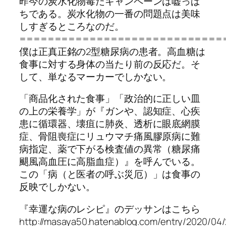
昨今の炭水化物毒だキャンペーンは嘘っぱ
ちである。炭水化物の一番の問題点は美味
しすぎるところなのだ。
=============================
僕は正真正銘の2型糖尿病の患者。高血糖は
食事に対する身体の当たり前の反応だ。そ
して、単なるマーカーでしかない。
「商品化された食事」「政治的に正しい皿
の上の栄養学」が『ガンや、認知症、心疾
患に循環器、壊疽に肺炎、透析に眼底網膜
症、骨阻喪症にリュウマチ痛風膠原病に難
病指定、薬で下がる検査値の異常（糖尿痛
颶風高血圧に高脂血症）』を呼んでいる。
この「病（と医者の呼ぶ災厄）」は食事の
反映でしかない。
『幸運な病のレシピ』のデッサンはこちら
http://masaya50.hatenablog.com/entry/2020/04