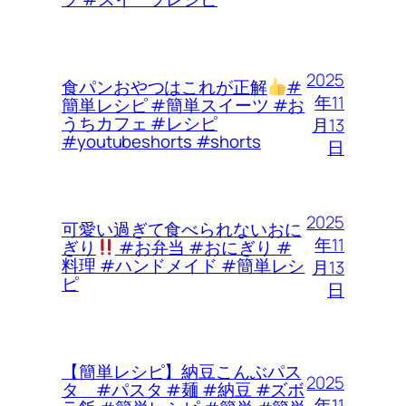
2025
食パンおやつはこれが正解
#
年11
簡単レシピ #簡単スイーツ #お
うちカフェ #レシピ
月13
#youtubeshorts #shorts
日
2025
可愛い過ぎて食べられないおに
年11
ぎり
#お弁当 #おにぎり #
料理 #ハンドメイド #簡単レシ
月13
ピ
日
【簡単レシピ】納豆こんぶパス
2025
タ #パスタ #麺 #納豆 #ズボ
年11