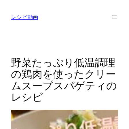
内
容
レシピ動画
を
ス
キ
ッ
プ
野菜たっぷり低温調理
の鶏肉を使ったクリー
ムスープスパゲティの
レシピ