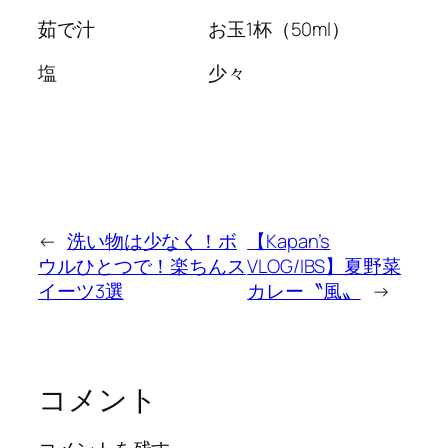
茹で汁 お玉1杯（50ml）
塩 少々
←
洗い物は少なく！ボ
【Kapan’s
ウルひとつで！楽ちんス
VLOG/IBS】夏野菜
イーツ3選
カレー〝風〟
→
コメント