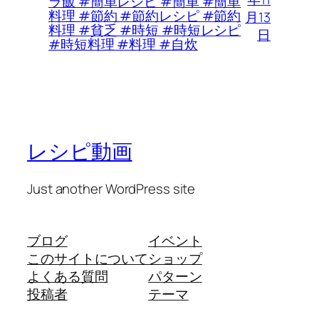
ラ飯 #簡単レシピ #簡単 #簡単
料理 #節約 #節約レシピ #節約
月13
料理 #貧乏 #時短 #時短レシピ
日
#時短料理 #料理 #自炊
レシピ動画
Just another WordPress site
ブログ
イベント
このサイトについて
ショップ
よくある質問
パターン
投稿者
テーマ