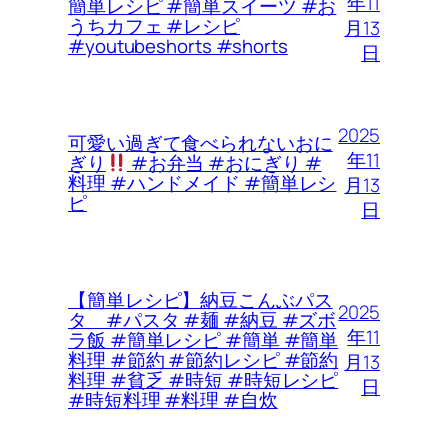
年11
簡単レシピ #簡単スイーツ #お
うちカフェ #レシピ
月13
#youtubeshorts #shorts
日
2025
可愛い過ぎて食べられないおに
年11
ぎり
#お弁当 #おにぎり #
料理 #ハンドメイド #簡単レシ
月13
ピ
日
【簡単レシピ】納豆こんぶパス
2025
タ #パスタ #麺 #納豆 #ズボ
年11
ラ飯 #簡単レシピ #簡単 #簡単
料理 #節約 #節約レシピ #節約
月13
料理 #貧乏 #時短 #時短レシピ
日
#時短料理 #料理 #自炊