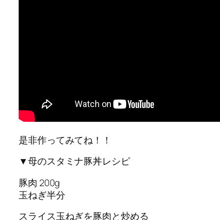
是非作ってみてね！！
▼母のスタミナ豚丼レシピ
豚肉 200g
玉ねぎ半分
スライス玉ねぎを豚肉と炒める