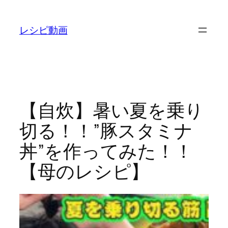
内
容
レシピ動画
を
ス
キ
ッ
プ
【自炊】暑い夏を乗り
切る！！”豚スタミナ
丼”を作ってみた！！
【母のレシピ】