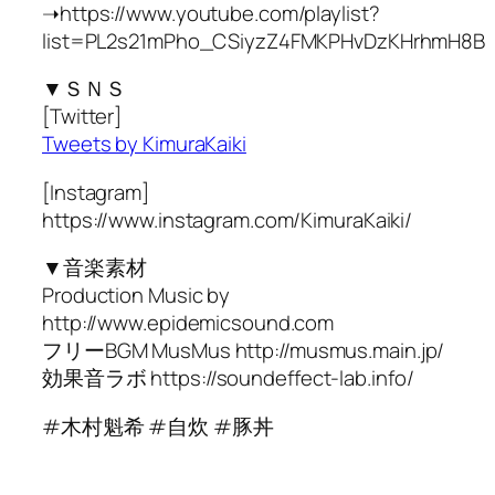
➝https://www.youtube.com/playlist?
list=PL2s21mPho_CSiyzZ4FMKPHvDzKHrhmH8B
▼ＳＮＳ
[Twitter]
Tweets by KimuraKaiki
[Instagram]
https://www.instagram.com/KimuraKaiki/
▼音楽素材
Production Music by
http://www.epidemicsound.com
フリーBGM MusMus http://musmus.main.jp/
効果音ラボ https://soundeffect-lab.info/
#木村魁希 #自炊 #豚丼