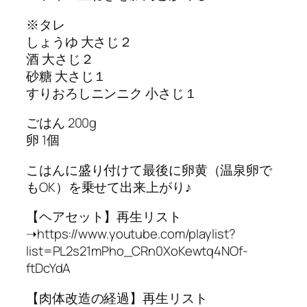
※タレ
しょうゆ 大さじ２
酒 大さじ２
砂糖 大さじ１
すりおろしニンニク 小さじ１
ごはん 200g
卵 1個
こはんに盛り付けて最後に卵黄（温泉卵で
もOK）を乗せて出来上がり♪
【ヘアセット】再生リスト
➝https://www.youtube.com/playlist?
list=PL2s21mPho_CRn0XoKewtq4NOf-
ftDcYdA
【肉体改造の経過】再生リスト