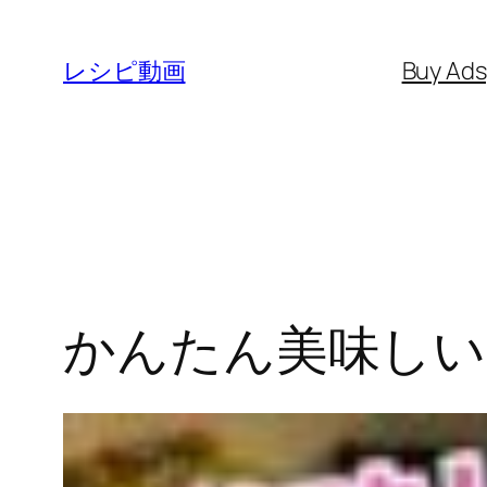
内
容
レシピ動画
Buy Ad
を
ス
キ
ッ
プ
かんたん美味しい