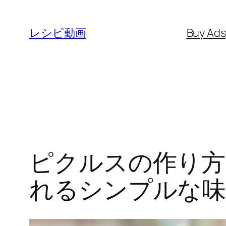
内
容
レシピ動画
Buy Ad
を
ス
キ
ッ
プ
ピクルスの作り方
れるシンプルな味