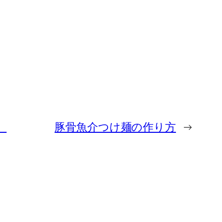
】
豚骨魚介つけ麺の作り方
→