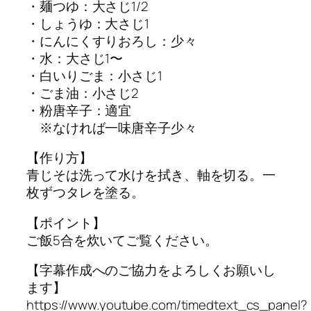
・麺つゆ：大さじ1/2
・しょうゆ：大さじ1
・にんにくすりおろし：少々
・水：大さじ1〜
・白いりごま：小さじ1
・ごま油：小さじ2
・粉唐辛子：適宜
※なければ一味唐辛子少々
【作り方】
青じそは洗って水けを拭き、軸を切る。一
枚ずつタレを塗る。
【ポイント】
ご飯5合を炊いてご覧ください。
【字幕作成へのご協力をよろしくお願いし
ます】
https://www.youtube.com/timedtext_cs_panel?