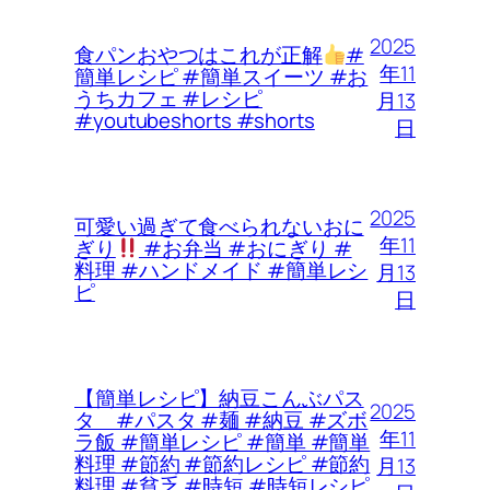
2025
食パンおやつはこれが正解
#
年11
簡単レシピ #簡単スイーツ #お
うちカフェ #レシピ
月13
#youtubeshorts #shorts
日
2025
可愛い過ぎて食べられないおに
年11
ぎり
#お弁当 #おにぎり #
料理 #ハンドメイド #簡単レシ
月13
ピ
日
【簡単レシピ】納豆こんぶパス
2025
タ #パスタ #麺 #納豆 #ズボ
年11
ラ飯 #簡単レシピ #簡単 #簡単
料理 #節約 #節約レシピ #節約
月13
料理 #貧乏 #時短 #時短レシピ