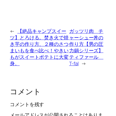
←
【絶品キャンプスイー
ガッツリ肉 チ
ツ】とろける。焚き火で焼
ャーシュー丼の
き芋の作り方、２種のさつ
作り方【男の圧
まいもを食べ比べ！やきい
力鍋シリーズ】
もがスイートポテトに大変
ティファール
身。
T-fal
→
コメント
コメントを残す
メールアドレスが公開されることはありま