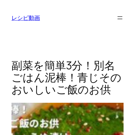
内
容
レシピ動画
を
ス
キ
ッ
プ
副菜を簡単3分！別名
ごはん泥棒！青じその
おいしいご飯のお供