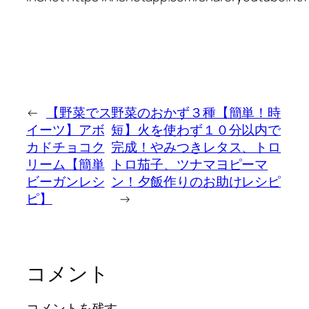
←
【野菜でス
野菜のおかず３種【簡単！時
イーツ】アボ
短】火を使わず１０分以内で
カドチョコク
完成！やみつきレタス、トロ
リーム【簡単
トロ茄子、ツナマヨピーマ
ビーガンレシ
ン！夕飯作りのお助けレシピ
ピ】
→
コメント
コメントを残す