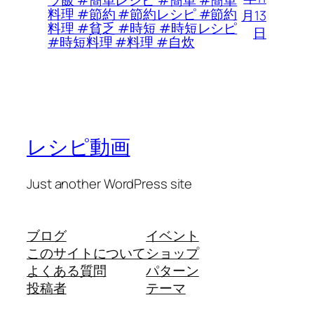
料理 #節約 #節約レシピ #節約
月13
料理 #貧乏 #時短 #時短レシピ
日
#時短料理 #料理 #自炊
レシピ動画
Just another WordPress site
ブログ
イベント
このサイトについて
ショップ
よくある質問
パターン
投稿者
テーマ