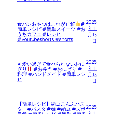
2025
食パンおやつはこれが正解
#
年11
簡単レシピ #簡単スイーツ #お
うちカフェ #レシピ
月13
#youtubeshorts #shorts
日
2025
可愛い過ぎて食べられないおに
年11
ぎり
#お弁当 #おにぎり #
料理 #ハンドメイド #簡単レシ
月13
ピ
日
【簡単レシピ】納豆こんぶパス
2025
タ #パスタ #麺 #納豆 #ズボ
年11
ラ飯 #簡単レシピ #簡単 #簡単