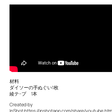
材料
ダイソーの手ぬぐい1枚
綾テ−プ 1本
Created by
InShot:https://inshotapp.com/share/youtube.htm