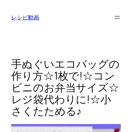
内
容
レシピ動画
を
ス
キ
ッ
プ
手ぬぐいエコバッグの
作り方☆1枚で!☆コン
ビニのお弁当サイズ☆
レジ袋代わりに!☆小
さくたためる♪