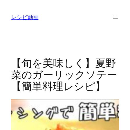
内
容
レシピ動画
を
ス
キ
ッ
プ
【旬を美味しく】夏野
菜のガーリックソテー
【簡単料理レシピ】