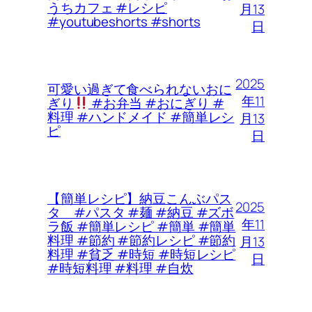
うちカフェ #レシピ
月13
#youtubeshorts #shorts
日
2025
可愛い過ぎて食べられないおに
年11
ぎり
#お弁当 #おにぎり #
料理 #ハンドメイド #簡単レシ
月13
ピ
日
【簡単レシピ】納豆こんぶパス
2025
タ #パスタ #麺 #納豆 #ズボ
年11
ラ飯 #簡単レシピ #簡単 #簡単
料理 #節約 #節約レシピ #節約
月13
料理 #貧乏 #時短 #時短レシピ
日
#時短料理 #料理 #自炊