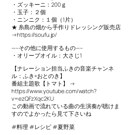
・ズッキーニ：200ｇ
・玉子：２個
・ニンニク：１個（1片）
★ 糸島の畑から手作りドレッシング販売店
→https://soufu.jp/
—–その他に使用するもの—–
・オリーブオイル：大さじ1
【ナレーション担当ふきの音楽チャンネ
ル：ふき×おとのき】
番組主題歌【トマト】 →
https://www.youtube.com/watch?
v=ezQFzXqc2KU
この動画で流れている曲の生演奏が聴けま
すのでよかったら見て下さいね
#料理 #レシピ #夏野菜