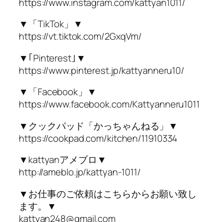
https://www.instagram.com/kattyan1011/
▼「TikTok」▼
https://vt.tiktok.com/2GxqVm/
▼｢Pinterest｣▼
https://www.pinterest.jp/kattyanneru10/
▼「Facebook」▼
https://www.facebook.com/Kattyanneru1011
▼クックパッド「かっちゃんねる」▼
https://cookpad.com/kitchen/11910334
▼kattyanアメブロ▼
http://ameblo.jp/kattyan-1011/
▼お仕事のご依頼はこちらからお願い致し
ます。▼
kattyan248@gmail.com