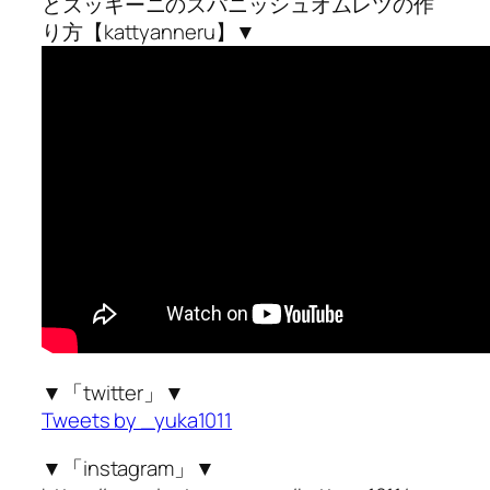
とズッキーニのスパニッシュオムレツの作
り方【kattyanneru】▼
▼「twitter」▼
Tweets by _yuka1011
▼「instagram」▼