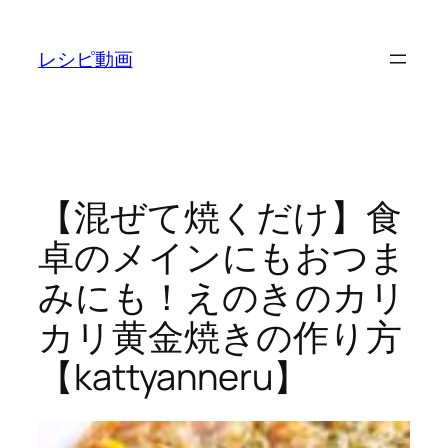
内
容
レシピ動画
を
ス
キ
ッ
プ
【混ぜて焼くだけ】食
卓のメインにもおつま
みにも！えのきのカリ
カリ黄金焼きの作り方
【kattyanneru】