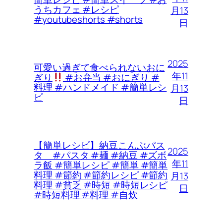
うちカフェ #レシピ
月13
#youtubeshorts #shorts
日
2025
可愛い過ぎて食べられないおに
年11
ぎり
#お弁当 #おにぎり #
料理 #ハンドメイド #簡単レシ
月13
ピ
日
【簡単レシピ】納豆こんぶパス
2025
タ #パスタ #麺 #納豆 #ズボ
年11
ラ飯 #簡単レシピ #簡単 #簡単
料理 #節約 #節約レシピ #節約
月13
料理 #貧乏 #時短 #時短レシピ
日
#時短料理 #料理 #自炊