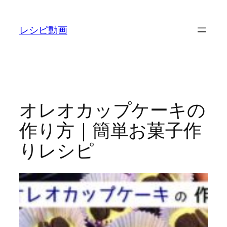
内
容
レシピ動画
を
ス
キ
ッ
プ
オレオカップケーキの
作り方｜簡単お菓子作
りレシピ