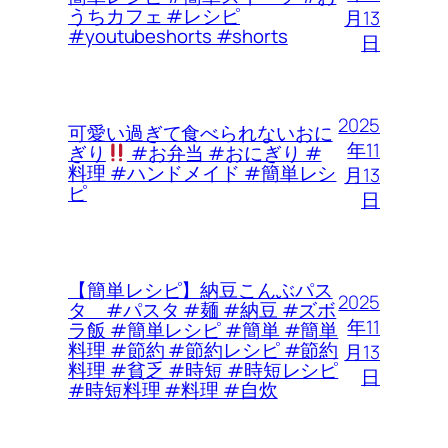
うちカフェ #レシピ
月13
#youtubeshorts #shorts
日
2025
可愛い過ぎて食べられないおに
年11
ぎり
#お弁当 #おにぎり #
料理 #ハンドメイド #簡単レシ
月13
ピ
日
【簡単レシピ】納豆こんぶパス
2025
タ #パスタ #麺 #納豆 #ズボ
年11
ラ飯 #簡単レシピ #簡単 #簡単
料理 #節約 #節約レシピ #節約
月13
料理 #貧乏 #時短 #時短レシピ
日
#時短料理 #料理 #自炊