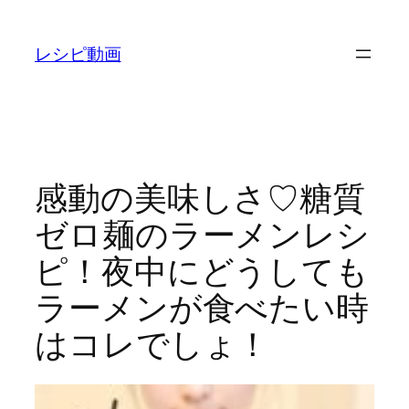
内
容
レシピ動画
を
ス
キ
ッ
プ
感動の美味しさ♡糖質
ゼロ麺のラーメンレシ
ピ！夜中にどうしても
ラーメンが食べたい時
はコレでしょ！