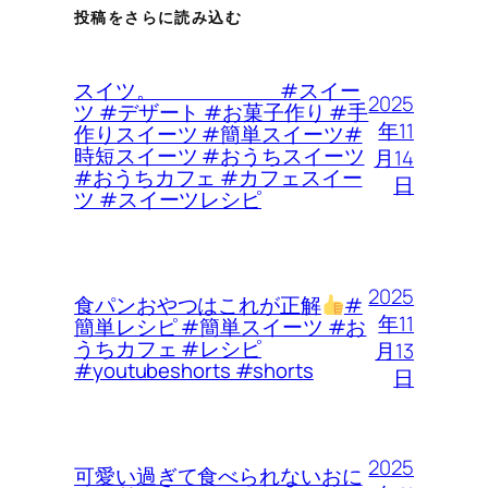
投稿をさらに読み込む
スイツ。 #スイー
2025
ツ #デザート #お菓子作り #手
年11
作りスイーツ #簡単スイーツ#
時短スイーツ #おうちスイーツ
月14
#おうちカフェ #カフェスイー
日
ツ #スイーツレシピ
2025
食パンおやつはこれが正解
#
年11
簡単レシピ #簡単スイーツ #お
うちカフェ #レシピ
月13
#youtubeshorts #shorts
日
2025
可愛い過ぎて食べられないおに