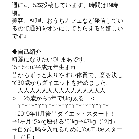
週に4、5本投稿しています。時間は19時
頃。
美容、料理、おうちカフェなど発信してい
るので通知をオンにしてもらえると嬉しい
です♪
—————————————————————————————
◆自己紹介
綺麗になりたいOL まあです。
155.5cm/平成元年生まれ
昔からずっと太りやすい体質で、意を決し
て30歳からダイエットを始めました。
＿人人人人人人人人人人人人人人人＿
＞ 25歳から5年で8kg太る ＜
￣Y^Y^Y^Y^Y^Y^Y^Y^Y^Y^Y^Y^Y^Y￣
→2019年11月後半ダイエットスタート！
→1ヶ月で4kg痩せる/51kg→47kg（12月）
→自分に喝を入れるためにYouTubeスター
ト（1月）