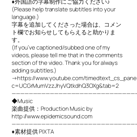
♦︎外国語の字幕制作にご協力ください♪
(Please help translate subtitles into your
language.)
字幕を追加してくださった場合は、コメン
ト欄でお知らせしてもらえると助かりま
す。
(If you’ve captioned/subbed one of my
videos, please tell me that in the comments
section of the video. Thank you for always
adding subtitles.)
→https://www.youtube.com/timedtext_cs_pane
c=UCGrMumVzzJhyVQtkdhQ3OXg&tab=2
—————————————————————————————
◆Music
楽曲提供：Production Music by
http://www.epidemicsound.com
—————————————————————————————
♦︎素材提供 PIXTA