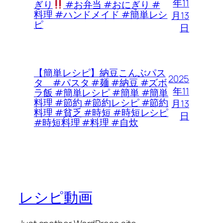
年11
ぎり
#お弁当 #おにぎり #
料理 #ハンドメイド #簡単レシ
月13
ピ
日
【簡単レシピ】納豆こんぶパス
2025
タ #パスタ #麺 #納豆 #ズボ
年11
ラ飯 #簡単レシピ #簡単 #簡単
料理 #節約 #節約レシピ #節約
月13
料理 #貧乏 #時短 #時短レシピ
日
#時短料理 #料理 #自炊
レシピ動画