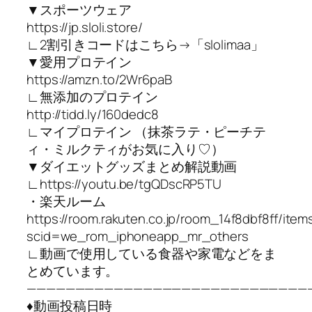
▼スポーツウェア
https://jp.sloli.store/
∟2割引きコードはこちら→「slolimaa」
▼愛用プロテイン
https://amzn.to/2Wr6paB
∟無添加のプロテイン
http://tidd.ly/160dedc8
∟マイプロテイン （抹茶ラテ・ピーチテ
ィ・ミルクティがお気に入り♡）
▼ダイエットグッズまとめ解説動画
∟https://youtu.be/tgQDscRP5TU
・楽天ルーム
https://room.rakuten.co.jp/room_14f8dbf8ff/item
scid=we_rom_iphoneapp_mr_others
∟動画で使用している食器や家電などをま
とめています。
—————————————————————————————
♦︎動画投稿日時