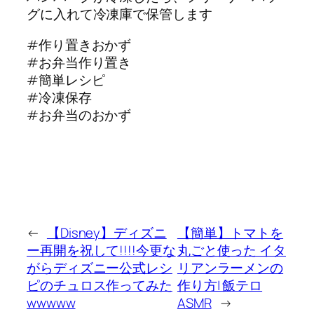
グに入れて冷凍庫で保管します
#作り置きおかず
#お弁当作り置き
#簡単レシピ
#冷凍保存
#お弁当のおかず
←
【Disney】ディズニ
【簡単】トマトを
ー再開を祝して!!!!今更な
丸ごと使った イタ
がらディズニー公式レシ
リアンラーメンの
ピのチュロス作ってみた
作り方| 飯テロ
wwwww
ASMR
→