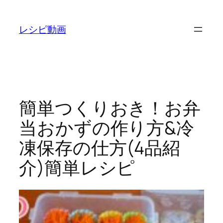
内
容
レシピ動画
を
ス
キ
ッ
プ
簡単つくりおき！お弁
当おかずの作り方&冷
凍保存の仕方(4品紹
介)簡単レシピ