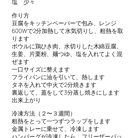
塩 少々
作り方
豆腐をキッチンペーパーで包み、レンジ
600Wで2分加熱して水気切りし、粗熱を取
ります
ボウルに鶏ひき肉、水切りした木綿豆腐、
生姜、片栗粉、麺つゆ、塩を入れてよく混
ぜます
一口サイズに整えます
フライパンに油を引いて、熱します
タネを入れて中火で2分焼きます
裏返して、蓋をして3分蒸し焼きにします
出来上がり
冷凍方法（２〜３週間）
粗熱をとって一つずつラップをします
金属トレーに乗せて、冷凍します
ハンバーグが冷凍したら、フリーザーバッ