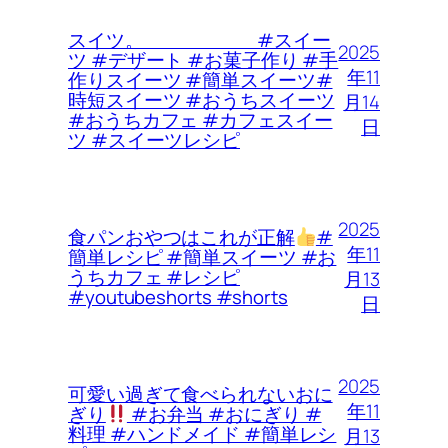
スイツ。 #スイー
2025
ツ #デザート #お菓子作り #手
年11
作りスイーツ #簡単スイーツ#
時短スイーツ #おうちスイーツ
月14
#おうちカフェ #カフェスイー
日
ツ #スイーツレシピ
2025
食パンおやつはこれが正解
#
年11
簡単レシピ #簡単スイーツ #お
うちカフェ #レシピ
月13
#youtubeshorts #shorts
日
2025
可愛い過ぎて食べられないおに
年11
ぎり
#お弁当 #おにぎり #
料理 #ハンドメイド #簡単レシ
月13