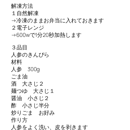
解凍方法
１自然解凍
→冷凍のままお弁当に入れておきます
２電子レンジ
→600wで1分20秒加熱します
３品目
人参のきんぴら
材料
人参 300g
ごま油
酒 大さじ２
麺つゆ 大さじ１
醤油 小さじ２
酢 小さじ半分
炒りごま お好み
作り方
人参をよく洗い、皮を剥きます