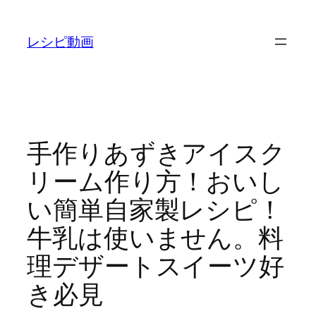
内
容
レシピ動画
を
ス
キ
ッ
プ
手作りあずきアイスク
リーム作り方！おいし
い簡単自家製レシピ！
牛乳は使いません。料
理デザートスイーツ好
き必見