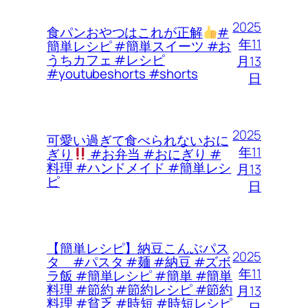
2025
食パンおやつはこれが正解
#
年11
簡単レシピ #簡単スイーツ #お
うちカフェ #レシピ
月13
#youtubeshorts #shorts
日
2025
可愛い過ぎて食べられないおに
年11
ぎり
#お弁当 #おにぎり #
料理 #ハンドメイド #簡単レシ
月13
ピ
日
【簡単レシピ】納豆こんぶパス
2025
タ #パスタ #麺 #納豆 #ズボ
年11
ラ飯 #簡単レシピ #簡単 #簡単
料理 #節約 #節約レシピ #節約
月13
料理 #貧乏 #時短 #時短レシピ