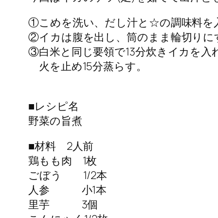
①こめを洗い、だし汁と☆の調味料を
②イカは腹を出し、筒のまま輪切りに
③白米と同じ要領で13分炊きイカを入
火を止め15分蒸らす。
■レシピ名
野菜の旨煮
■材料 2人前
鶏もも肉 1枚
ごぼう 1/2本
人参 小1本
里芋 3個