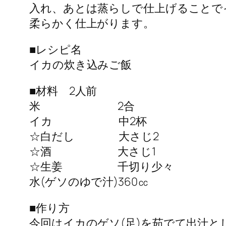
入れ、あとは蒸らしで仕上げることで
柔らかく仕上がります。
■レシピ名
イカの炊き込みご飯
■材料 2人前
米 2合
イカ 中2杯
☆白だし 大さじ2
☆酒 大さじ1
☆生姜 千切り少々
水(ゲソのゆで汁)360㏄
■作り方
今回はイカのゲソ(足)を茹でて出汁と