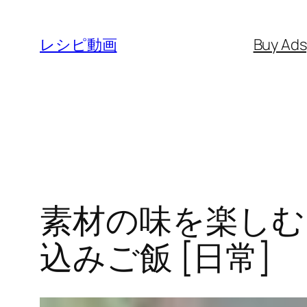
内
容
レシピ動画
Buy Ad
を
ス
キ
ッ
プ
素材の味を楽しむ
込みご飯 [日常]