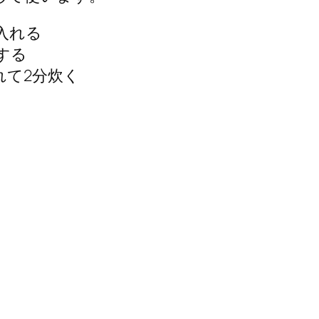
入れる
する
れて2分炊く