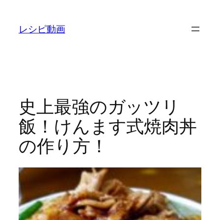
内
容
レシピ動画
を
ス
キ
ッ
プ
史上最強のガッツリ
飯！けんます式焼肉丼
の作り方！