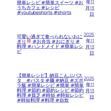
年11
簡単レシピ #簡単スイーツ #お
うちカフェ #レシピ
月13
#youtubeshorts #shorts
日
2025
可愛い過ぎて食べられないおに
年11
ぎり
#お弁当 #おにぎり #
料理 #ハンドメイド #簡単レシ
月13
ピ
日
【簡単レシピ】納豆こんぶパス
2025
タ #パスタ #麺 #納豆 #ズボ
年11
ラ飯 #簡単レシピ #簡単 #簡単
料理 #節約 #節約レシピ #節約
月13
料理 #貧乏 #時短 #時短レシピ
日
#時短料理 #料理 #自炊