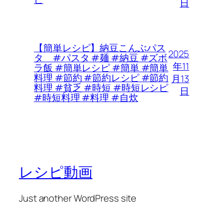
日
【簡単レシピ】納豆こんぶパス
2025
タ #パスタ #麺 #納豆 #ズボ
年11
ラ飯 #簡単レシピ #簡単 #簡単
料理 #節約 #節約レシピ #節約
月13
料理 #貧乏 #時短 #時短レシピ
日
#時短料理 #料理 #自炊
レシピ動画
Just another WordPress site