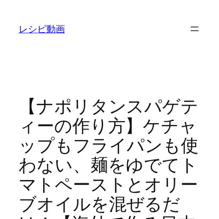
内
容
レシピ動画
を
ス
キ
ッ
プ
【ナポリタンスパゲテ
ィーの作り方】ケチャ
ップもフライパンも使
わない、麺をゆでてト
マトペーストとオリー
ブオイルを混ぜるだ