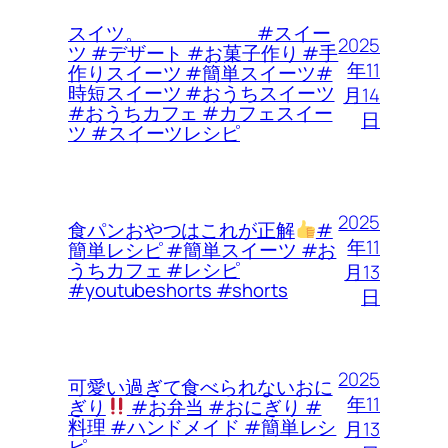
スイツ。 #スイー
2025
ツ #デザート #お菓子作り #手
年11
作りスイーツ #簡単スイーツ#
時短スイーツ #おうちスイーツ
月14
#おうちカフェ #カフェスイー
日
ツ #スイーツレシピ
2025
食パンおやつはこれが正解
#
年11
簡単レシピ #簡単スイーツ #お
うちカフェ #レシピ
月13
#youtubeshorts #shorts
日
2025
可愛い過ぎて食べられないおに
年11
ぎり
#お弁当 #おにぎり #
料理 #ハンドメイド #簡単レシ
月13
ピ