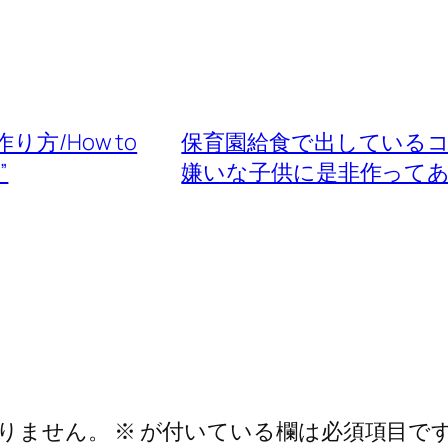
方/How to
保育園給食で出している
”
嫌いな子供に是非作って
りません。
※
が付いている欄は必須項目で