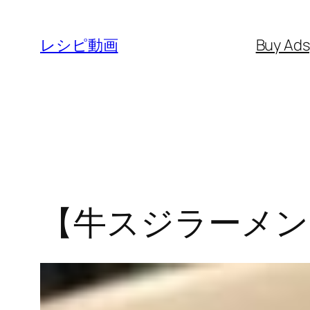
内
容
レシピ動画
Buy Ad
を
ス
キ
ッ
プ
【牛スジラーメン