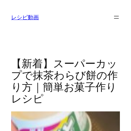
内
容
レシピ動画
を
ス
キ
ッ
プ
【新着】スーパーカッ
プで抹茶わらび餅の作
り方｜簡単お菓子作り
レシピ