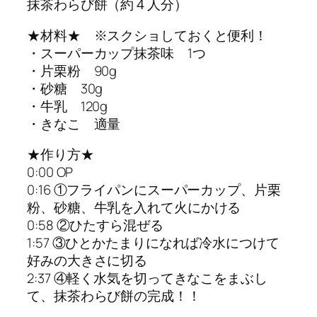
抹茶わらび餅（約４人分）
★材料★ ※スクショしておくと便利！
・スーパーカップ抹茶味 1つ
・片栗粉 90g
・砂糖 30g
・牛乳 120g
・きなこ 適量
★作り方★
0:00 OP
0:16 ①フライパンにスーパーカップ、片栗
粉、砂糖、牛乳を入れて火にかける
0:58 ②ひたすら混ぜる
1:57 ③ひとかたまりになれば冷水につけて
好みの大きさに切る
2:37 ④軽く水気を切ってきなこをまぶし
て、抹茶わらび餅の完成！！