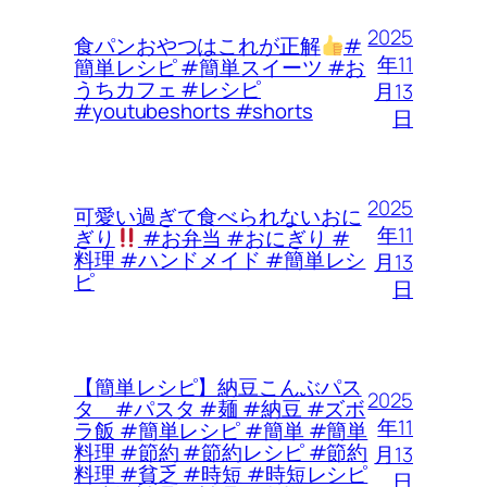
2025
食パンおやつはこれが正解
#
年11
簡単レシピ #簡単スイーツ #お
うちカフェ #レシピ
月13
#youtubeshorts #shorts
日
2025
可愛い過ぎて食べられないおに
年11
ぎり
#お弁当 #おにぎり #
料理 #ハンドメイド #簡単レシ
月13
ピ
日
【簡単レシピ】納豆こんぶパス
2025
タ #パスタ #麺 #納豆 #ズボ
年11
ラ飯 #簡単レシピ #簡単 #簡単
料理 #節約 #節約レシピ #節約
月13
料理 #貧乏 #時短 #時短レシピ
日