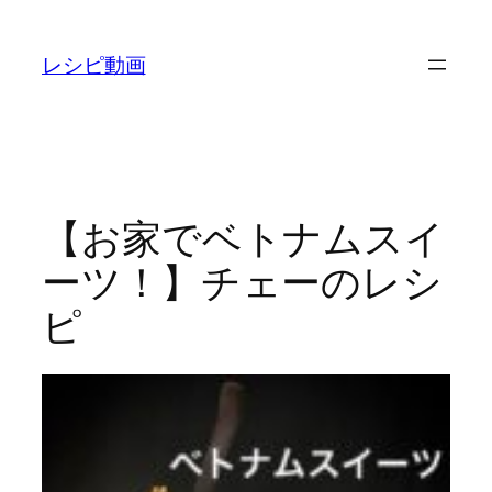
内
容
レシピ動画
を
ス
キ
ッ
プ
【お家でベトナムスイ
ーツ！】チェーのレシ
ピ