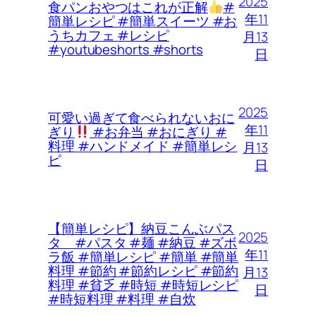
2025
食パンおやつはこれが正解
#
年11
簡単レシピ #簡単スイーツ #お
うちカフェ #レシピ
月13
#youtubeshorts #shorts
日
2025
可愛い過ぎて食べられないおに
年11
ぎり
#お弁当 #おにぎり #
料理 #ハンドメイド #簡単レシ
月13
ピ
日
【簡単レシピ】納豆こんぶパス
2025
タ #パスタ #麺 #納豆 #ズボ
年11
ラ飯 #簡単レシピ #簡単 #簡単
料理 #節約 #節約レシピ #節約
月13
料理 #貧乏 #時短 #時短レシピ
日
#時短料理 #料理 #自炊