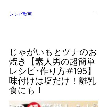
内
容
レシピ動画
を
ス
キ
ッ
プ
じゃがいもとツナのお
焼き【素人男の超簡単
レシピ･作り方#195】
味付けは塩だけ！離乳
食にも！