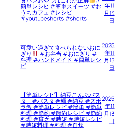
食パンおやつはこれが正解
#
年11
簡単レシピ #簡単スイーツ #お
うちカフェ #レシピ
月13
#youtubeshorts #shorts
日
2025
可愛い過ぎて食べられないおに
年11
ぎり
#お弁当 #おにぎり #
料理 #ハンドメイド #簡単レシ
月13
ピ
日
【簡単レシピ】納豆こんぶパス
2025
タ #パスタ #麺 #納豆 #ズボ
年11
ラ飯 #簡単レシピ #簡単 #簡単
料理 #節約 #節約レシピ #節約
月13
料理 #貧乏 #時短 #時短レシピ
日
#時短料理 #料理 #自炊