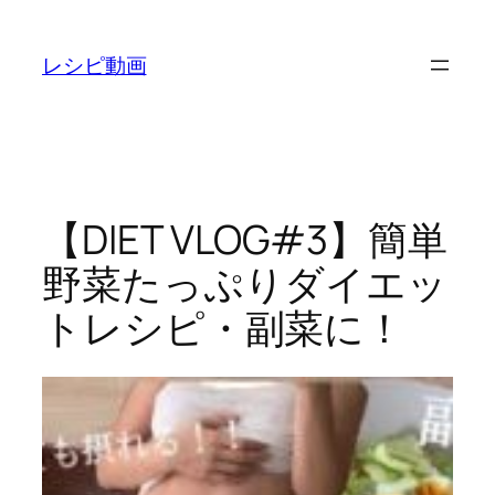
内
容
レシピ動画
を
ス
キ
ッ
プ
【DIET VLOG#3】簡単
野菜たっぷりダイエッ
トレシピ・副菜に！