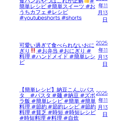
食パンおやつはこれが正解
#
年11
簡単レシピ #簡単スイーツ #お
うちカフェ #レシピ
月13
#youtubeshorts #shorts
日
2025
可愛い過ぎて食べられないおに
年11
ぎり
#お弁当 #おにぎり #
料理 #ハンドメイド #簡単レシ
月13
ピ
日
【簡単レシピ】納豆こんぶパス
2025
タ #パスタ #麺 #納豆 #ズボ
年11
ラ飯 #簡単レシピ #簡単 #簡単
料理 #節約 #節約レシピ #節約
月13
料理 #貧乏 #時短 #時短レシピ
日
#時短料理 #料理 #自炊