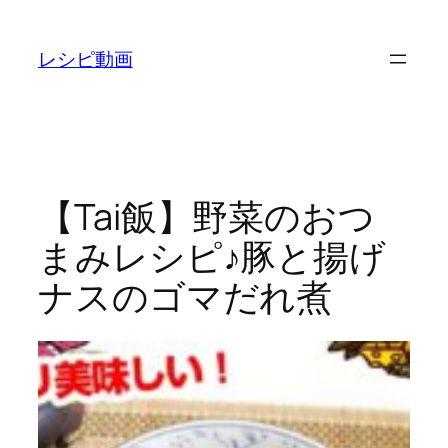
内
容
レシピ動画
を
ス
キ
ッ
プ
【Tai飯】野菜のおつ
まみレシピ♪豚と揚げ
ナスのゴマだれ煮