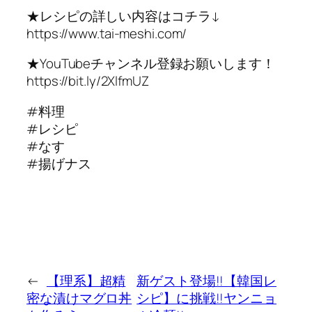
★レシピの詳しい内容はコチラ↓
https://www.tai-meshi.com/
★YouTubeチャンネル登録お願いします！
https://bit.ly/2XlfmUZ
#料理
#レシピ
#なす
#揚げナス
←
【理系】超精
新ゲスト登場!!【韓国レ
密な漬けマグロ丼
シピ】に挑戦!!ヤンニョ