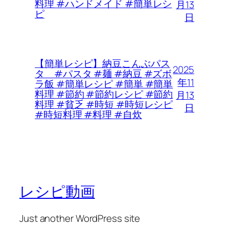
料理 #ハンドメイド #簡単レシ
月13
ピ
日
【簡単レシピ】納豆こんぶパス
2025
タ #パスタ #麺 #納豆 #ズボ
年11
ラ飯 #簡単レシピ #簡単 #簡単
料理 #節約 #節約レシピ #節約
月13
料理 #貧乏 #時短 #時短レシピ
日
#時短料理 #料理 #自炊
レシピ動画
Just another WordPress site