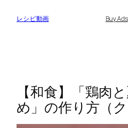
内
容
レシピ動画
Buy Ad
を
ス
キ
ッ
プ
【和食】「鶏肉と
め」の作り方（クッ