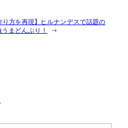
作り方を再現】ヒルナンデスで話題の
激うまどんぶり！
→
す