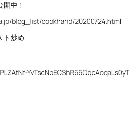
公開中！
blog_list/cookhand/20200724.html
スト炒め
ist=PLZAfNf-YvTscNbECShR55QqcAoqaLs0yT