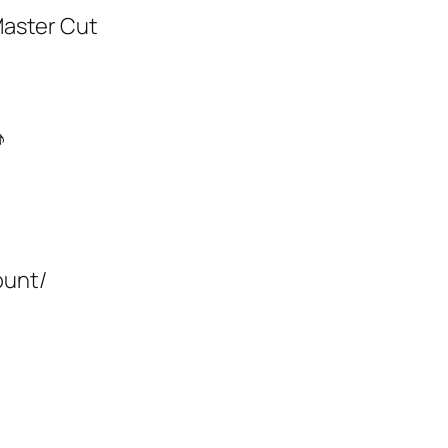
ter Cut
♪
ount/