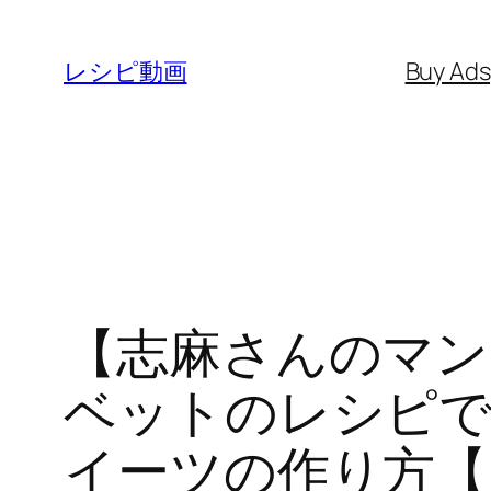
内
容
レシピ動画
Buy Ad
を
ス
キ
ッ
プ
【志麻さんのマン
ベットのレシピで
イーツの作り方【