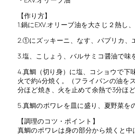
・EXV.オリーブ油
【作り方】
1.鍋にEXV.オリーブ油を大さじ２
2.①にズッキーニ、なす、パプリカ
3.塩、こしょう、バルサミコ醤油で味
4.真鯛（切り身）に塩、コショウで
火で約4分焼く。（フライパンの油を
分ほど焼き、火を止めて余熱で3分ほ
5.真鯛のポワレを皿に盛り、夏野菜を
【調理のコツ・ポイント】
真鯛のポワレは身の部分から焼くと中