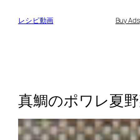
内
容
レシピ動画
Buy Ad
を
ス
キ
ッ
プ
真鯛のポワレ夏