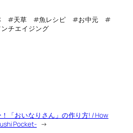
 #天草 #魚レシピ #お中元 #
アンチエイジング
「おいなりさん」の作り方! / How
Sushi Pocket-
→