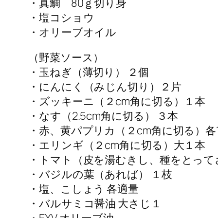
・真鯛 80ｇ切り身
・塩コショウ
・オリーブオイル
（野菜ソース）
・玉ねぎ（薄切り） ２個
・にんにく（みじん切り）２片
・ズッキーニ（２cm角に切る）１本
・なす（2.5cm角に切る） ３本
・赤、黄パプリカ（２cm角に切る）各1
・エリンギ（２cm角に切る）大１本
・トマト（皮を湯むきし、種をとって
・バジルの葉（あれば） １枝
・塩、こしょう 各適量
・バルサミコ醤油 大さじ１