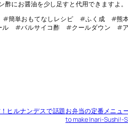
ン酢にお醤油を少し足すと代用できますよ。
 #簡単おもてなしレシピ #ふく成 #熊本
ール #バルサイコ酢 #クールダウン #
方！ヒルナンデスで話題
お弁当の定番メニュー！
to make Inari-Sushi!-