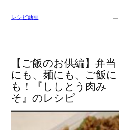
内
容
レシピ動画
を
ス
キ
ッ
プ
【ご飯のお供編】弁当
にも、麺にも、ご飯に
も！『ししとう肉み
そ』のレシピ