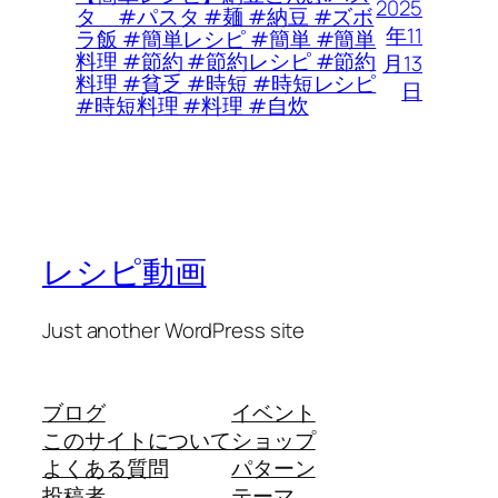
2025
タ #パスタ #麺 #納豆 #ズボ
年11
ラ飯 #簡単レシピ #簡単 #簡単
料理 #節約 #節約レシピ #節約
月13
料理 #貧乏 #時短 #時短レシピ
日
#時短料理 #料理 #自炊
レシピ動画
Just another WordPress site
ブログ
イベント
このサイトについて
ショップ
よくある質問
パターン
投稿者
テーマ