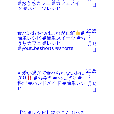
#おうちカフェ #カフェスイー
日
ツ #スイーツレシピ
2025
食パンおやつはこれが正解
#
年11
簡単レシピ #簡単スイーツ #お
うちカフェ #レシピ
月13
#youtubeshorts #shorts
日
2025
可愛い過ぎて食べられないおに
年11
ぎり
#お弁当 #おにぎり #
料理 #ハンドメイド #簡単レシ
月13
ピ
日
【簡単レシピ】納豆こんぶパス