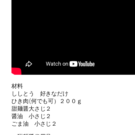
材料
ししとう 好きなだけ
ひき肉(何でも可）２００ｇ
甜麺醤大さじ２
醤油 小さじ２
ごま油 小さじ２