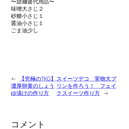
〜甜麺醤代用品〜
味噌大さじ２
砂糖小さじ１
醤油小さじ１
ごま油少し
←
【究極のTKG】
スイーツデコ 実物大プ
濃厚卵黄のしょう
リンを作ろう！ フェイ
ゆ漬けの作り方
クスイーツ作り方
→
コメント