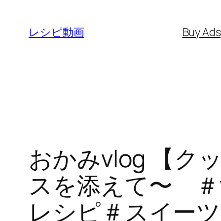
内
容
レシピ動画
Buy Ad
を
ス
キ
ッ
プ
おかみvlog 【
スを添えて〜 ＃
レシピ＃スイーツ