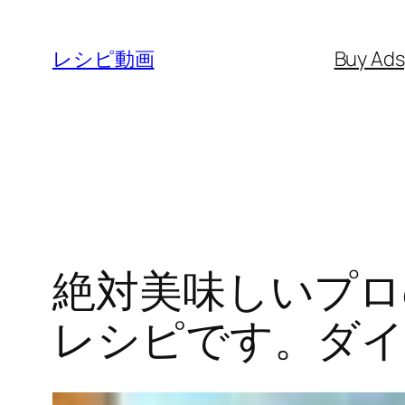
内
容
レシピ動画
Buy Ad
を
ス
キ
ッ
プ
絶対美味しいプロ
レシピです。ダイ