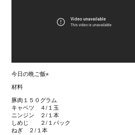
今日の晩ご飯⭐︎
材料
豚肉１５０グラム
キャベツ ４/１玉
ニンジン ２/１本
しめじ ２/１パック
ねぎ ２/１本