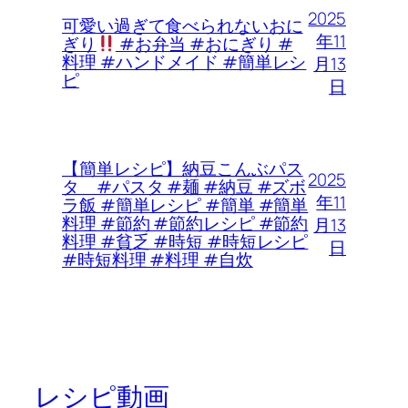
2025
可愛い過ぎて食べられないおに
年11
ぎり
#お弁当 #おにぎり #
料理 #ハンドメイド #簡単レシ
月13
ピ
日
【簡単レシピ】納豆こんぶパス
2025
タ #パスタ #麺 #納豆 #ズボ
年11
ラ飯 #簡単レシピ #簡単 #簡単
料理 #節約 #節約レシピ #節約
月13
料理 #貧乏 #時短 #時短レシピ
日
#時短料理 #料理 #自炊
レシピ動画