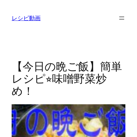
内
容
レシピ動画
を
ス
キ
ッ
プ
【今日の晩ご飯】簡単
レシピ⭐︎味噌野菜炒
め！