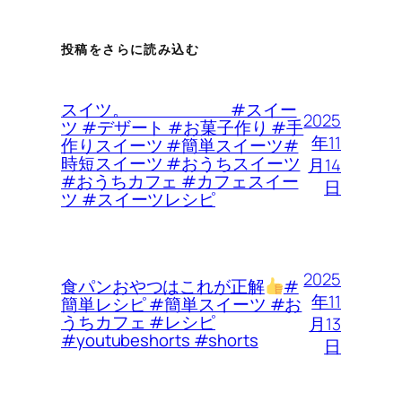
投稿をさらに読み込む
スイツ。 #スイー
2025
ツ #デザート #お菓子作り #手
年11
作りスイーツ #簡単スイーツ#
時短スイーツ #おうちスイーツ
月14
#おうちカフェ #カフェスイー
日
ツ #スイーツレシピ
2025
食パンおやつはこれが正解
#
年11
簡単レシピ #簡単スイーツ #お
うちカフェ #レシピ
月13
#youtubeshorts #shorts
日