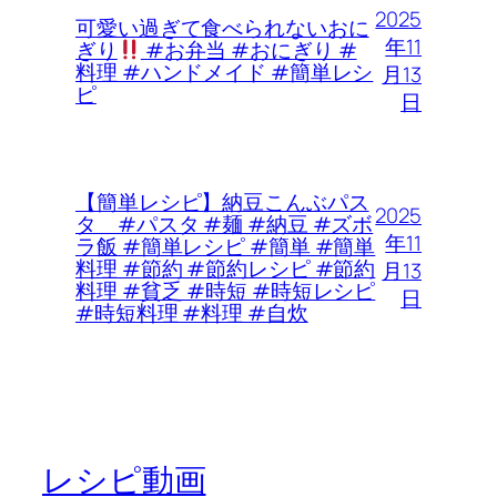
2025
可愛い過ぎて食べられないおに
年11
ぎり
#お弁当 #おにぎり #
料理 #ハンドメイド #簡単レシ
月13
ピ
日
【簡単レシピ】納豆こんぶパス
2025
タ #パスタ #麺 #納豆 #ズボ
年11
ラ飯 #簡単レシピ #簡単 #簡単
料理 #節約 #節約レシピ #節約
月13
料理 #貧乏 #時短 #時短レシピ
日
#時短料理 #料理 #自炊
レシピ動画