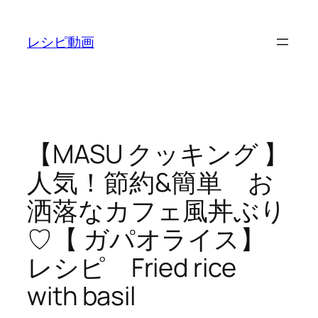
内
容
レシピ動画
を
ス
キ
ッ
プ
【MASU クッキング 】
人気！節約&簡単 お
洒落なカフェ風丼ぶり
♡【 ガパオライス】
レシピ Fried rice
with basil