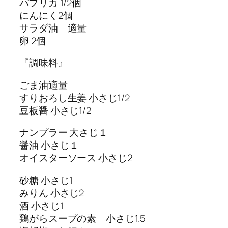
パプリカ 1/2個
にんにく2個
サラダ油 適量
卵 2個
『調味料』
ごま油適量
すりおろし生姜 小さじ1/2
豆板醤 小さじ1/2
ナンプラー 大さじ１
醤油 小さじ１
オイスターソース 小さじ2
砂糖 小さじ1
みりん 小さじ2
酒 小さじ1
鶏がらスープの素 小さじ1.5