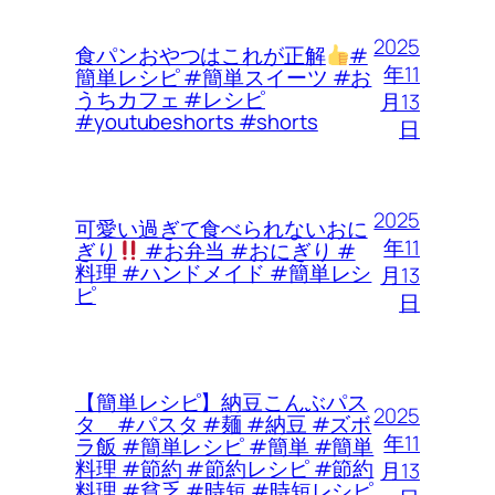
2025
食パンおやつはこれが正解
#
年11
簡単レシピ #簡単スイーツ #お
うちカフェ #レシピ
月13
#youtubeshorts #shorts
日
2025
可愛い過ぎて食べられないおに
年11
ぎり
#お弁当 #おにぎり #
料理 #ハンドメイド #簡単レシ
月13
ピ
日
【簡単レシピ】納豆こんぶパス
2025
タ #パスタ #麺 #納豆 #ズボ
年11
ラ飯 #簡単レシピ #簡単 #簡単
料理 #節約 #節約レシピ #節約
月13
料理 #貧乏 #時短 #時短レシピ