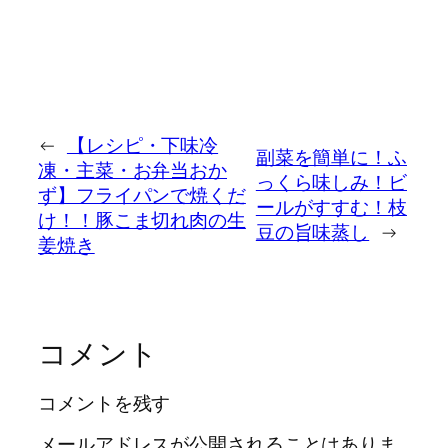
←
【レシピ・下味冷
副菜を簡単に！ふ
凍・主菜・お弁当おか
っくら味しみ！ビ
ず】フライパンで焼くだ
ールがすすむ！枝
け！！豚こま切れ肉の生
豆の旨味蒸し
→
姜焼き
コメント
コメントを残す
メールアドレスが公開されることはありま