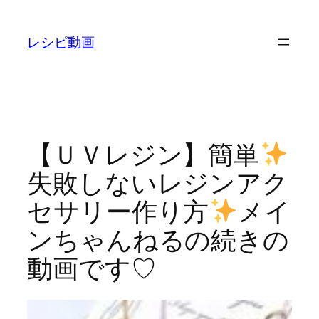
内
容
レシピ動画
を
ス
キ
ッ
プ
【ＵＶレジン】簡単
失敗しないレジンアク
セサリー作り方
メイ
ンちゃんねるの続きの
動画です♡