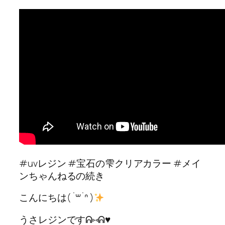
#uvレジン #宝石の雫クリアカラー #メイ
ンちゃんねるの続き
こんにちは( ˙꒳​˙ᐢ )
うさレジンですᕱ⑅ᕱ♥️