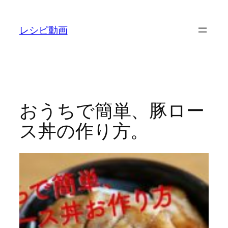
内
容
レシピ動画
を
ス
キ
ッ
プ
おうちで簡単、豚ロー
ス丼の作り方。