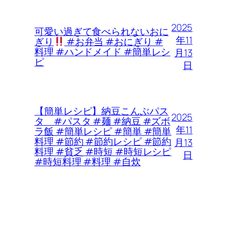
2025
可愛い過ぎて食べられないおに
年11
ぎり
#お弁当 #おにぎり #
料理 #ハンドメイド #簡単レシ
月13
ピ
日
【簡単レシピ】納豆こんぶパス
2025
タ #パスタ #麺 #納豆 #ズボ
年11
ラ飯 #簡単レシピ #簡単 #簡単
料理 #節約 #節約レシピ #節約
月13
料理 #貧乏 #時短 #時短レシピ
日
#時短料理 #料理 #自炊