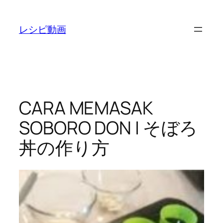
内
容
レシピ動画
を
ス
キ
ッ
プ
CARA MEMASAK
SOBORO DON | そぼろ
丼の作り方