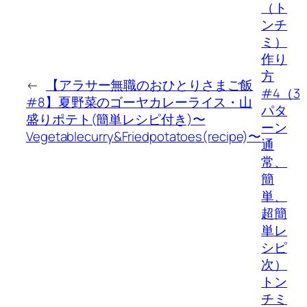
（ト
ンチ
ミ）
作り
方
←
【アラサー無職のおひとりさまご飯
#4（3
#8】夏野菜のゴーヤカレーライス・山
パタ
盛りポテト(簡単レシピ付き)〜
ーン
Vegetablecurry&Friedpotatoes(recipe)〜
通
常、
簡
単、
超簡
単レ
シピ
次）
トン
チミ