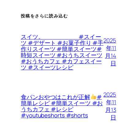
投稿をさらに読み込む
スイツ。 #スイー
2025
ツ #デザート #お菓子作り #手
年11
作りスイーツ #簡単スイーツ#
時短スイーツ #おうちスイーツ
月14
#おうちカフェ #カフェスイー
日
ツ #スイーツレシピ
2025
食パンおやつはこれが正解
#
年11
簡単レシピ #簡単スイーツ #お
うちカフェ #レシピ
月13
#youtubeshorts #shorts
日