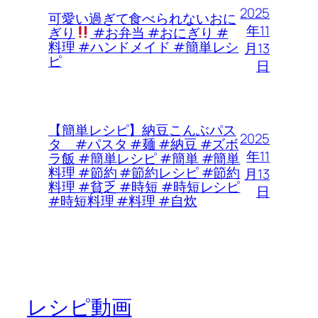
2025
可愛い過ぎて食べられないおに
年11
ぎり
#お弁当 #おにぎり #
料理 #ハンドメイド #簡単レシ
月13
ピ
日
【簡単レシピ】納豆こんぶパス
2025
タ #パスタ #麺 #納豆 #ズボ
年11
ラ飯 #簡単レシピ #簡単 #簡単
料理 #節約 #節約レシピ #節約
月13
料理 #貧乏 #時短 #時短レシピ
日
#時短料理 #料理 #自炊
レシピ動画