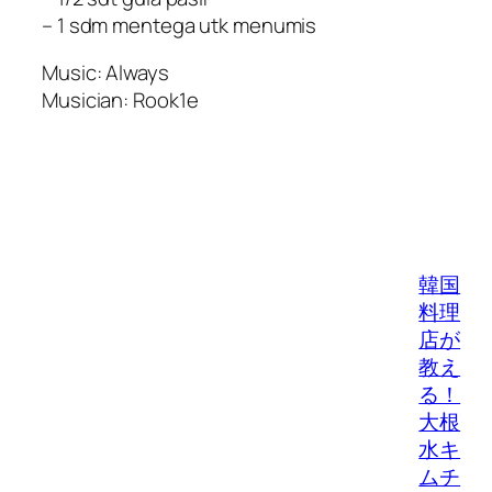
– 1 sdm mentega utk menumis
Music: Always
Musician: Rook1e
韓国
料理
店が
教え
る！
大根
水キ
ムチ