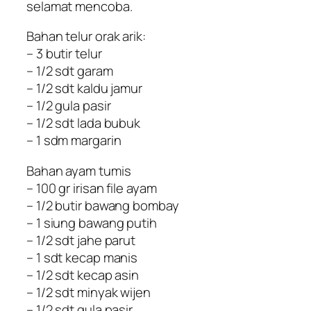
selamat mencoba.
Bahan telur orak arik:
– 3 butir telur
– 1/2 sdt garam
– 1/2 sdt kaldu jamur
– 1/2 gula pasir
– 1/2 sdt lada bubuk
– 1 sdm margarin
Bahan ayam tumis
– 100 gr irisan file ayam
– 1/2 butir bawang bombay
– 1 siung bawang putih
– 1/2 sdt jahe parut
– 1 sdt kecap manis
– 1/2 sdt kecap asin
– 1/2 sdt minyak wijen
– 1/2 sdt gula pasir