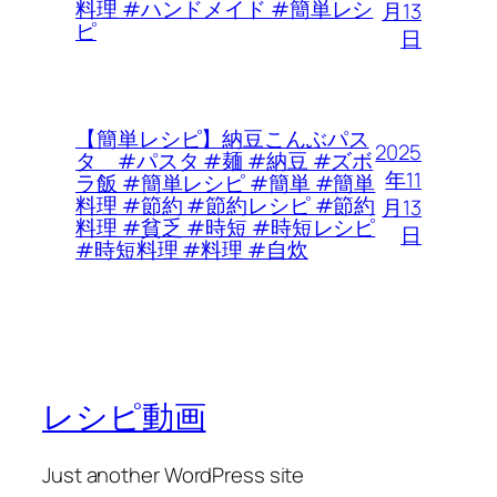
料理 #ハンドメイド #簡単レシ
月13
ピ
日
【簡単レシピ】納豆こんぶパス
2025
タ #パスタ #麺 #納豆 #ズボ
年11
ラ飯 #簡単レシピ #簡単 #簡単
料理 #節約 #節約レシピ #節約
月13
料理 #貧乏 #時短 #時短レシピ
日
#時短料理 #料理 #自炊
レシピ動画
Just another WordPress site