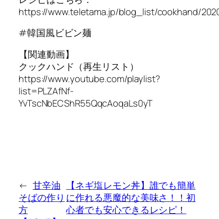
https://www.teletama.jp/blog_list/cookhand/202
#韓国風ビビン麺
【関連動画】
クックハンド（再生リスト）
https://www.youtube.com/playlist?
list=PLZAfNf-
YvTscNbECShR55QqcAoqaLs0yT
←
甘辛油
【ネギ塩レモン丼】誰でも簡単
そばの作り
に作れる悪魔的な美味さ！！初
方
心者でも安心できるレシピ！