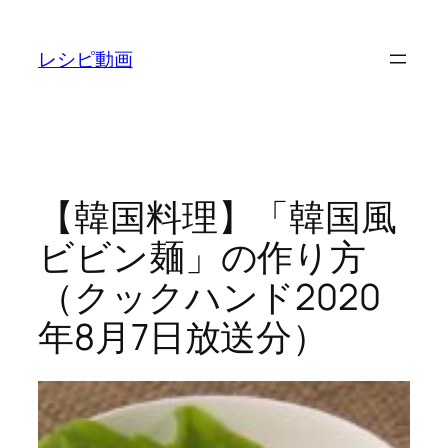
内
容
レシピ動画
を
ス
キ
ッ
プ
【韓国料理】「韓国風
ビビン麺」の作り方
（クックハンド2020
年8月7日放送分）