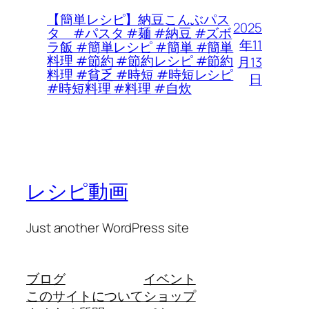
【簡単レシピ】納豆こんぶパス
2025
タ #パスタ #麺 #納豆 #ズボ
年11
ラ飯 #簡単レシピ #簡単 #簡単
料理 #節約 #節約レシピ #節約
月13
料理 #貧乏 #時短 #時短レシピ
日
#時短料理 #料理 #自炊
レシピ動画
Just another WordPress site
ブログ
イベント
このサイトについて
ショップ