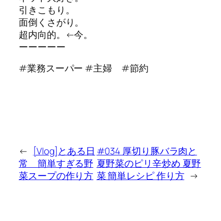
引きこもり。
面倒くさがり。
超内向的。←今。
ーーーーー
#業務スーパー #主婦 #節約
←
[Vlog]とある日
#034 厚切り豚バラ肉と
常 簡単すぎる野
夏野菜のピリ辛炒め 夏野
菜スープの作り方
菜 簡単レシピ 作り方
→