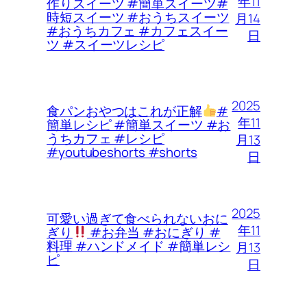
年11
作りスイーツ #簡単スイーツ#
時短スイーツ #おうちスイーツ
月14
#おうちカフェ #カフェスイー
日
ツ #スイーツレシピ
2025
食パンおやつはこれが正解
#
年11
簡単レシピ #簡単スイーツ #お
うちカフェ #レシピ
月13
#youtubeshorts #shorts
日
2025
可愛い過ぎて食べられないおに
年11
ぎり
#お弁当 #おにぎり #
料理 #ハンドメイド #簡単レシ
月13
ピ
日