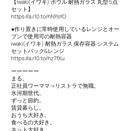
【iwaki(イワキ) ボウル 耐熱ガラス 丸型 5点
セット】
https://a.r10.to/hNYsYO
●作り置きに常時使用しているレンジとオー
ブンで使用可の耐熱容器
iwaki(イワキ) 耐熱ガラス 保存容器 システム
セットパック&レンジ
https://a.r10.to/hz7fXu
ーーーーー
まる。
正社員ワーママ→リストラで無職。
氷河期世代。
ずっと節約。
賃貸暮らし。
おうち大好き。
食べるの大好き。
ネット大好き。