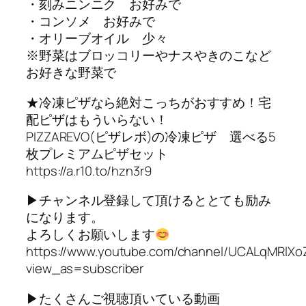
・刻みニンニク お好みで
・コンソメ お好みで
・オリーブオイル 少々
※野菜はブロッコリーやナスやきのこなど
お好きな野菜で
★冷凍ピザなら絶対こっちがおすすめ！宅
配ピザはもういらない！
PIZZAREVO(ピザレボ)の冷凍ピザ 選べる5
枚プレミアムピザセット
https://a.r10.to/hzn3r9
▶︎チャンネル登録して頂けるととても励み
になります。
よろしくお願いします
https://www.youtube.com/channel/UCALqMRlXo
view_as=subscriber
▶︎たくさんご視聴頂いている動画