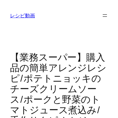
内
容
レシピ動画
を
ス
キ
ッ
プ
【業務スーパー】購入
品の簡単アレンジレシ
ピ/ポテトニョッキの
チーズクリームソー
ス/ポークと野菜のト
マトジュース煮込み/