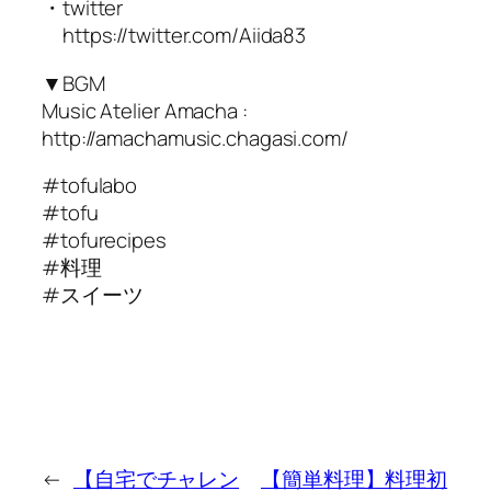
・twitter
https://twitter.com/Aiida83
▼BGM
Music Atelier Amacha :
http://amachamusic.chagasi.com/
#tofulabo
#tofu
#tofurecipes
#料理
#スイーツ
←
【自宅でチャレン
【簡単料理】料理初