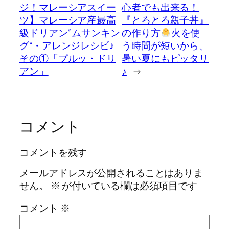
ジ！マレーシアスイー
心者でも出来る！
ツ】マレーシア産最高
『とろとろ親子丼』
級ドリアン‘’ムサンキン
の作り方
火を使
グ“・アレンジレシピ♪
う時間が短いから、
その①「プルッ・ドリ
暑い夏にもピッタリ
アン」
♪
→
コメント
コメントを残す
メールアドレスが公開されることはありま
せん。
※
が付いている欄は必須項目です
コメント
※