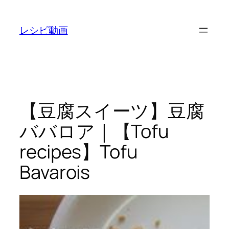
内
容
レシピ動画
を
ス
キ
ッ
プ
【豆腐スイーツ】豆腐
ババロア｜【Tofu
recipes】Tofu
Bavarois