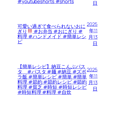
#youtubeshorts #shorts
日
2025
可愛い過ぎて食べられないおに
年11
ぎり
#お弁当 #おにぎり #
料理 #ハンドメイド #簡単レシ
月13
ピ
日
【簡単レシピ】納豆こんぶパス
2025
タ #パスタ #麺 #納豆 #ズボ
年11
ラ飯 #簡単レシピ #簡単 #簡単
料理 #節約 #節約レシピ #節約
月13
料理 #貧乏 #時短 #時短レシピ
日
#時短料理 #料理 #自炊