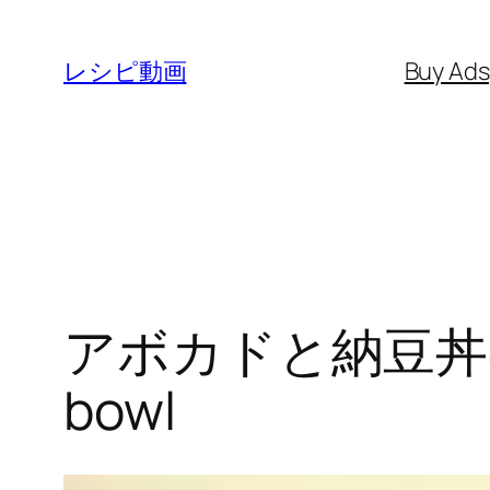
内
容
レシピ動画
Buy Ad
を
ス
キ
ッ
プ
アボカドと納豆丼の作り
bowl