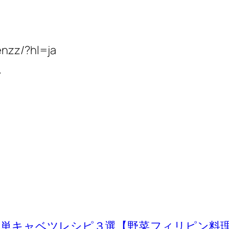
enzz/?hl=ja
ピ
簡単キャベツレシピ３選【野菜
フィリピン料