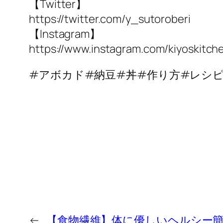
【Twitter】
https://twitter.com/y_sutoroberi
【Instagram】
https://www.instagram.com/kiyoskitch
#アボカド#納豆#丼#作り方#レシ
←
【食物繊維】体に優しいヘルシー