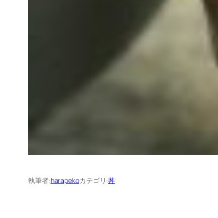
執筆者:
harapeko
カテゴリ:
丼