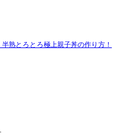
！半熟とろとろ極上親子丼の作り方！
す