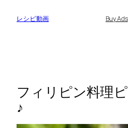
内
容
レシピ動画
Buy Ad
を
ス
キ
ッ
プ
フィリピン料理ピ
♪