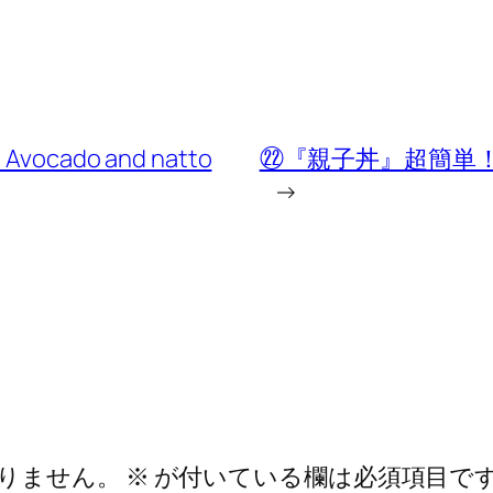
ado and natto
㉒『親子丼』超簡単
→
りません。
※
が付いている欄は必須項目で