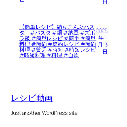
日
【簡単レシピ】納豆こんぶパス
2025
タ #パスタ #麺 #納豆 #ズボ
年11
ラ飯 #簡単レシピ #簡単 #簡単
料理 #節約 #節約レシピ #節約
月13
料理 #貧乏 #時短 #時短レシピ
日
#時短料理 #料理 #自炊
レシピ動画
Just another WordPress site