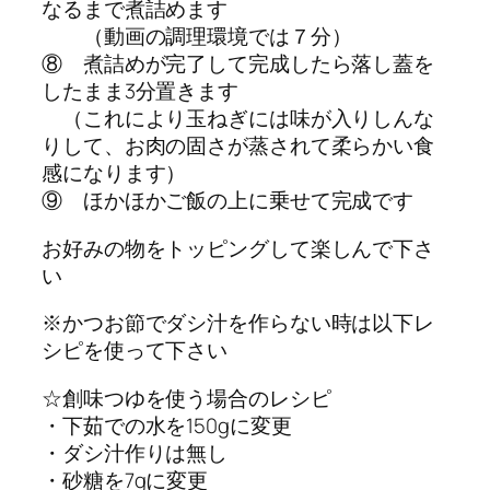
なるまで煮詰めます
（動画の調理環境では７分）
⑧ 煮詰めが完了して完成したら落し蓋を
したまま3分置きます
（これにより玉ねぎには味が入りしんな
りして、お肉の固さが蒸されて柔らかい食
感になります）
⑨ ほかほかご飯の上に乗せて完成です
お好みの物をトッピングして楽しんで下さ
い
※かつお節でダシ汁を作らない時は以下レ
シピを使って下さい
☆創味つゆを使う場合のレシピ
・下茹での水を150gに変更
・ダシ汁作りは無し
・砂糖を7gに変更