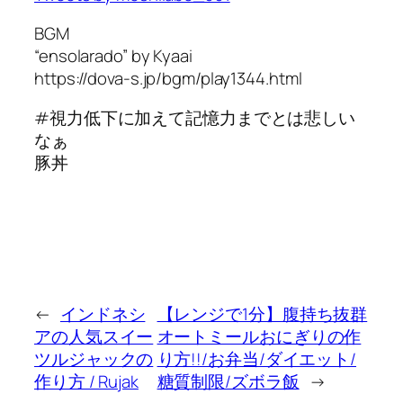
BGM
“ensolarado” by Kyaai
https://dova-s.jp/bgm/play1344.html
#視力低下に加えて記憶力までとは悲しい
なぁ
豚丼
←
インドネシ
【レンジで1分】腹持ち抜群
アの人気スイー
オートミールおにぎりの作
ツルジャックの
り方!!/お弁当/ダイエット/
作り方 / Rujak
糖質制限/ズボラ飯
→