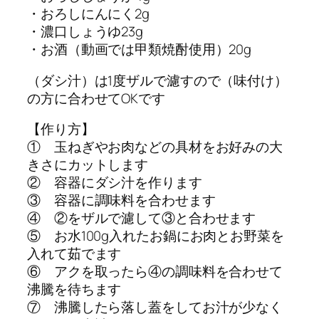
・おろしにんにく2g
・濃口しょうゆ23g
・お酒（動画では甲類焼酎使用）20g
（ダシ汁）は1度ザルで濾すので（味付け）
の方に合わせてOKです
【作り方】
① 玉ねぎやお肉などの具材をお好みの大
きさにカットします
② 容器にダシ汁を作ります
③ 容器に調味料を合わせます
④ ②をザルで濾して③と合わせます
⑤ お水100g入れたお鍋にお肉とお野菜を
入れて茹でます
⑥ アクを取ったら④の調味料を合わせて
沸騰を待ちます
⑦ 沸騰したら落し蓋をしてお汁が少なく