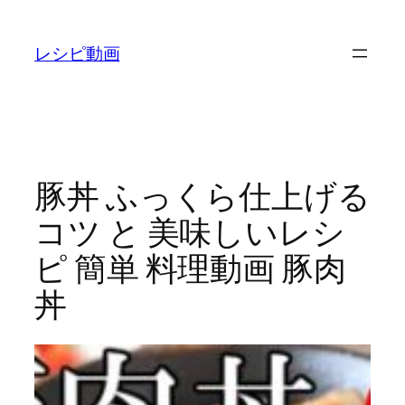
内
容
レシピ動画
を
ス
キ
ッ
プ
豚丼 ふっくら仕上げる
コツ と 美味しいレシ
ピ 簡単 料理動画 豚肉
丼