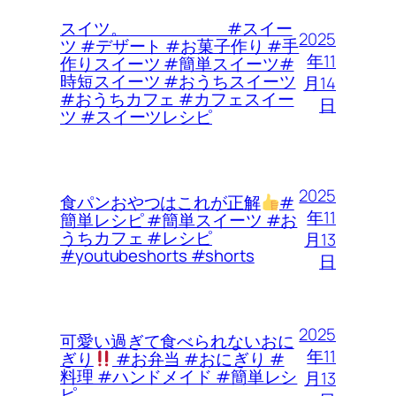
スイツ。 #スイー
2025
ツ #デザート #お菓子作り #手
年11
作りスイーツ #簡単スイーツ#
時短スイーツ #おうちスイーツ
月14
#おうちカフェ #カフェスイー
日
ツ #スイーツレシピ
2025
食パンおやつはこれが正解
#
年11
簡単レシピ #簡単スイーツ #お
うちカフェ #レシピ
月13
#youtubeshorts #shorts
日
2025
可愛い過ぎて食べられないおに
年11
ぎり
#お弁当 #おにぎり #
料理 #ハンドメイド #簡単レシ
月13
ピ