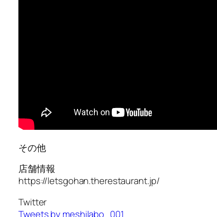
その他
店舗情報
https://letsgohan.therestaurant.jp/
Twitter
Tweets by meshilabo_001