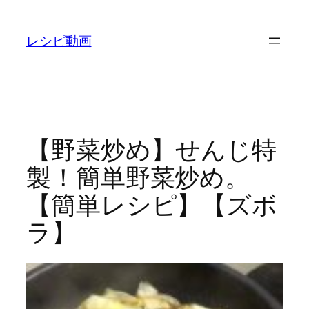
内
容
レシピ動画
を
ス
キ
ッ
プ
【野菜炒め】せんじ特
製！簡単野菜炒め。
【簡単レシピ】【ズボ
ラ】