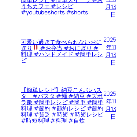
うちカフェ #レシピ
月13
#youtubeshorts #shorts
日
2025
可愛い過ぎて食べられないおに
年11
ぎり
#お弁当 #おにぎり #
料理 #ハンドメイド #簡単レシ
月13
ピ
日
【簡単レシピ】納豆こんぶパス
2025
タ #パスタ #麺 #納豆 #ズボ
年11
ラ飯 #簡単レシピ #簡単 #簡単
料理 #節約 #節約レシピ #節約
月13
料理 #貧乏 #時短 #時短レシピ
日
#時短料理 #料理 #自炊