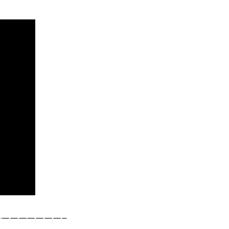
———————–