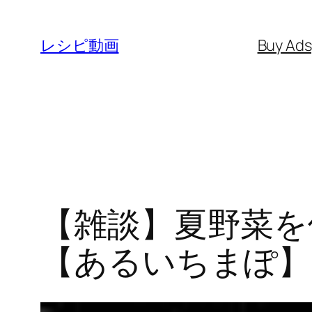
内
容
レシピ動画
Buy Ad
を
ス
キ
ッ
プ
【雑談】夏野菜を
【あるいちまぽ】