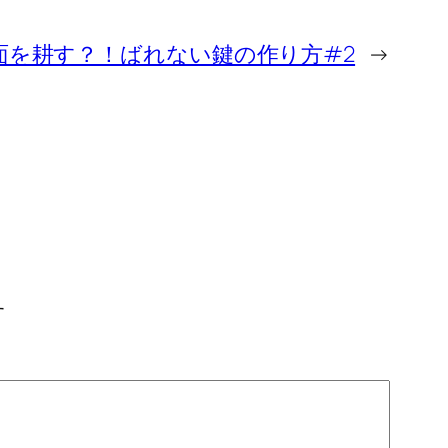
面を耕す？！ばれない鍵の作り方#2
→
す