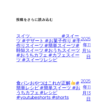
投稿をさらに読み込む
スイツ。 #スイー
2025
ツ #デザート #お菓子作り #手
年11
作りスイーツ #簡単スイーツ#
時短スイーツ #おうちスイーツ
月14
#おうちカフェ #カフェスイー
日
ツ #スイーツレシピ
2025
食パンおやつはこれが正解
#
年11
簡単レシピ #簡単スイーツ #お
うちカフェ #レシピ
月13
#youtubeshorts #shorts
日