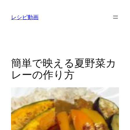
内
容
レシピ動画
を
ス
キ
ッ
プ
簡単で映える夏野菜カ
レーの作り方