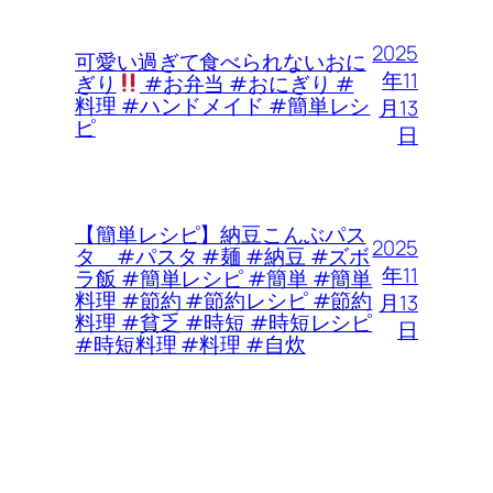
2025
可愛い過ぎて食べられないおに
年11
ぎり
#お弁当 #おにぎり #
料理 #ハンドメイド #簡単レシ
月13
ピ
日
【簡単レシピ】納豆こんぶパス
2025
タ #パスタ #麺 #納豆 #ズボ
年11
ラ飯 #簡単レシピ #簡単 #簡単
料理 #節約 #節約レシピ #節約
月13
料理 #貧乏 #時短 #時短レシピ
日
#時短料理 #料理 #自炊