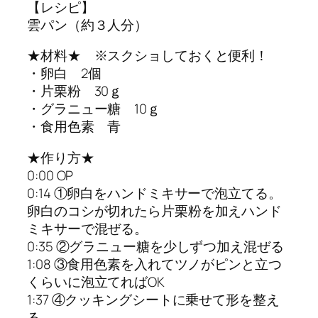
【レシピ】
雲パン（約３人分）
★材料★ ※スクショしておくと便利！
・卵白 2個
・片栗粉 30ｇ
・グラニュー糖 10ｇ
・食用色素 青
★作り方★
0:00 OP
0:14 ①卵白をハンドミキサーで泡立てる。
卵白のコシが切れたら片栗粉を加えハンド
ミキサーで混ぜる。
0:35 ②グラニュー糖を少しずつ加え混ぜる
1:08 ③食用色素を入れてツノがピンと立つ
くらいに泡立てればOK
1:37 ④クッキングシートに乗せて形を整え
る