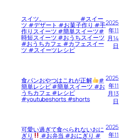
スイツ。 #スイー
2025
ツ #デザート #お菓子作り #手
年11
作りスイーツ #簡単スイーツ#
時短スイーツ #おうちスイーツ
月14
#おうちカフェ #カフェスイー
日
ツ #スイーツレシピ
2025
食パンおやつはこれが正解
#
年11
簡単レシピ #簡単スイーツ #お
うちカフェ #レシピ
月13
#youtubeshorts #shorts
日
2025
可愛い過ぎて食べられないおに
年11
ぎり
#お弁当 #おにぎり #