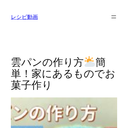
内
容
レシピ動画
を
ス
キ
ッ
プ
雲パンの作り方
簡
単！家にあるものでお
菓子作り