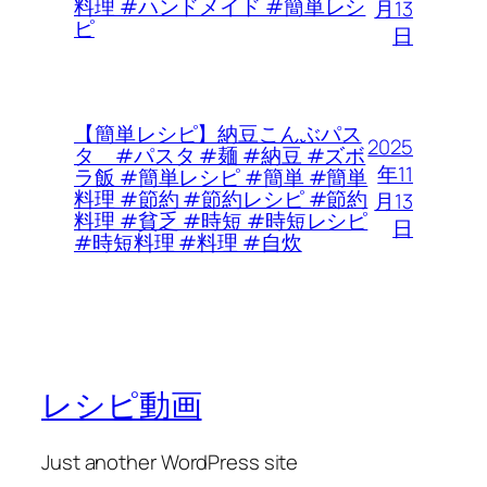
料理 #ハンドメイド #簡単レシ
月13
ピ
日
【簡単レシピ】納豆こんぶパス
2025
タ #パスタ #麺 #納豆 #ズボ
年11
ラ飯 #簡単レシピ #簡単 #簡単
料理 #節約 #節約レシピ #節約
月13
料理 #貧乏 #時短 #時短レシピ
日
#時短料理 #料理 #自炊
レシピ動画
Just another WordPress site