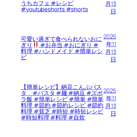
うちカフェ #レシピ
月13
#youtubeshorts #shorts
日
2025
可愛い過ぎて食べられないおに
年11
ぎり
#お弁当 #おにぎり #
料理 #ハンドメイド #簡単レシ
月13
ピ
日
【簡単レシピ】納豆こんぶパス
2025
タ #パスタ #麺 #納豆 #ズボ
年11
ラ飯 #簡単レシピ #簡単 #簡単
料理 #節約 #節約レシピ #節約
月13
料理 #貧乏 #時短 #時短レシピ
日
#時短料理 #料理 #自炊