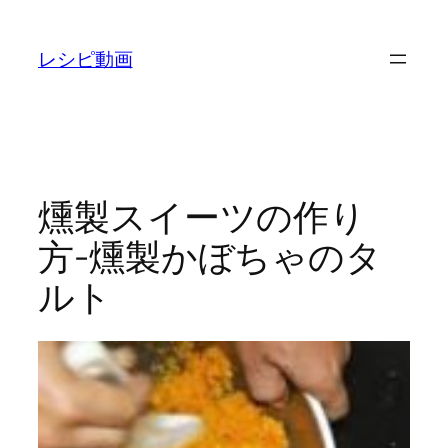
内
容
レシピ動画
を
ス
キ
ッ
プ
燻製スイーツの作り
方-燻製かぼちゃのタ
ルト