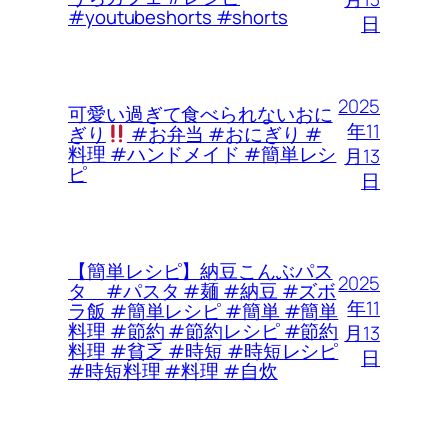
#youtubeshorts #shorts
日
2025
可愛い過ぎて食べられないおに
年11
ぎり
#お弁当 #おにぎり #
料理 #ハンドメイド #簡単レシ
月13
ピ
日
【簡単レシピ】納豆こんぶパス
2025
タ #パスタ #麺 #納豆 #ズボ
年11
ラ飯 #簡単レシピ #簡単 #簡単
料理 #節約 #節約レシピ #節約
月13
料理 #貧乏 #時短 #時短レシピ
日
#時短料理 #料理 #自炊