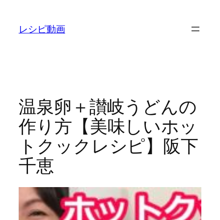
内
容
レシピ動画
を
ス
キ
ッ
プ
温泉卵＋讃岐うどんの
作り方【美味しいホッ
トクックレシピ】阪下
千恵