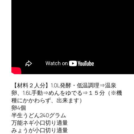
【材料２人分】1.0L発酵・低温調理⇒温泉
卵、1.6L手動⇒めんをゆでる⇒１５分（※機
種にかかわらず、出来ます）
卵4個
半生うどん240グラム
万能ネギ小口切り適量
みょうが小口切り適量