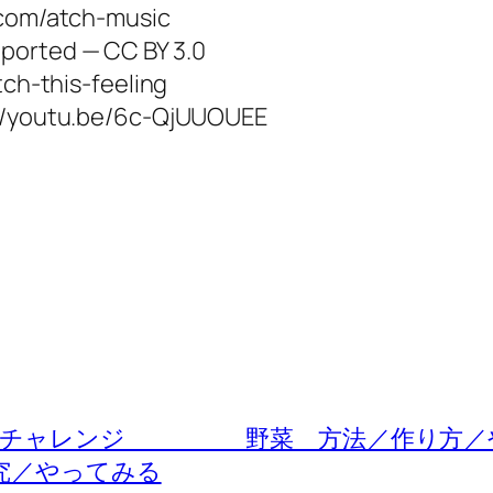
d.com/atch-music
ported — CC BY 3.0
tch-this-feeling
s://youtu.be/6c-QjUUOUEE
方 再チャレンジ 野菜 方法／作り方／
究／やってみる