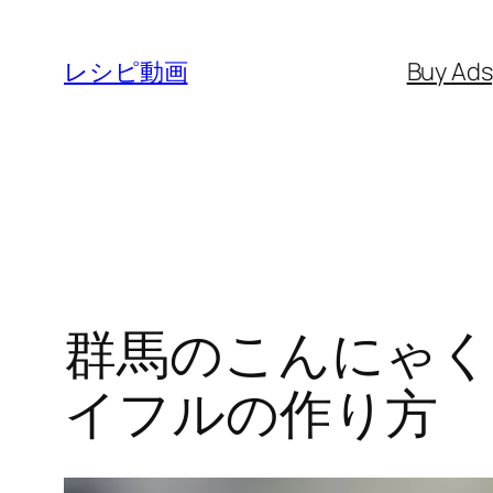
内
容
レシピ動画
Buy Ad
を
ス
キ
ッ
プ
群馬のこんにゃく
イフルの作り方