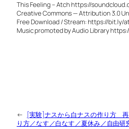
This Feeling – Atch https://soundclou
Creative Commons — Attribution 3.0 Un
Free Download / Stream: https://bit.ly/a
Music promoted by Audio Library http
←
[実験]ナスから白ナスの作り
り方／なす／白なす／夏休み／自由研