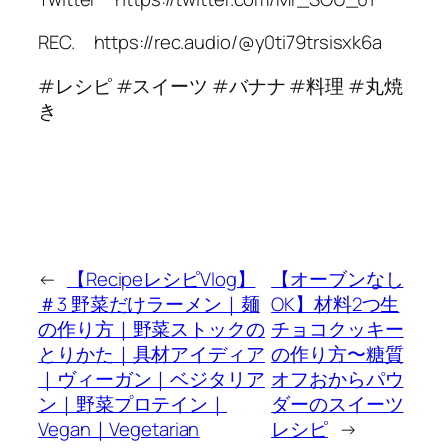
REC. https://rec.audio/@y0ti79trsisxk6a
#レシピ #スイーツ #バナナ #料理 #丸焼
き
←
【RecipeレシピVlog】
【オーブンなし
＃3 野菜だけラーメン｜麺
OK】材料2つ生
の作り方｜野菜ストックの
チョコクッキー
とりかた｜具材アイディア
の作り方〜糖質
｜ヴィーガン｜ベジタリア
オフおからパウ
ン｜野菜プロテイン｜
ダーのスイーツ
Vegan｜Vegetarian
レシピ
→