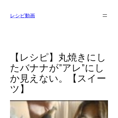
内
容
レシピ動画
を
ス
キ
ッ
プ
【レシピ】丸焼きにし
たバナナが”アレ”にし
か見えない。【スイー
ツ】