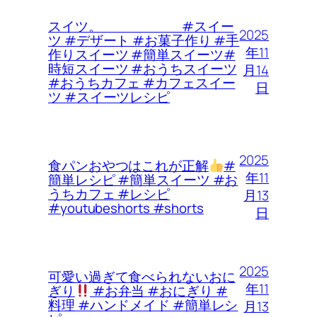
スイツ。 #スイー
2025
ツ #デザート #お菓子作り #手
年11
作りスイーツ #簡単スイーツ#
時短スイーツ #おうちスイーツ
月14
#おうちカフェ #カフェスイー
日
ツ #スイーツレシピ
2025
食パンおやつはこれが正解
#
年11
簡単レシピ #簡単スイーツ #お
うちカフェ #レシピ
月13
#youtubeshorts #shorts
日
2025
可愛い過ぎて食べられないおに
年11
ぎり
#お弁当 #おにぎり #
料理 #ハンドメイド #簡単レシ
月13