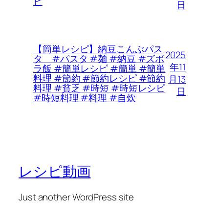
ピ
日
【簡単レシピ】納豆こんぶパス
2025
タ #パスタ #麺 #納豆 #ズボ
年11
ラ飯 #簡単レシピ #簡単 #簡単
料理 #節約 #節約レシピ #節約
月13
料理 #貧乏 #時短 #時短レシピ
日
#時短料理 #料理 #自炊
レシピ動画
Just another WordPress site