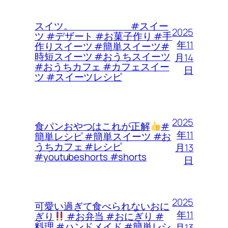
スイツ。 #スイー
2025
ツ #デザート #お菓子作り #手
年11
作りスイーツ #簡単スイーツ#
時短スイーツ #おうちスイーツ
月14
#おうちカフェ #カフェスイー
日
ツ #スイーツレシピ
2025
食パンおやつはこれが正解
#
年11
簡単レシピ #簡単スイーツ #お
うちカフェ #レシピ
月13
#youtubeshorts #shorts
日
2025
可愛い過ぎて食べられないおに
年11
ぎり
#お弁当 #おにぎり #
料理 #ハンドメイド #簡単レシ
月13