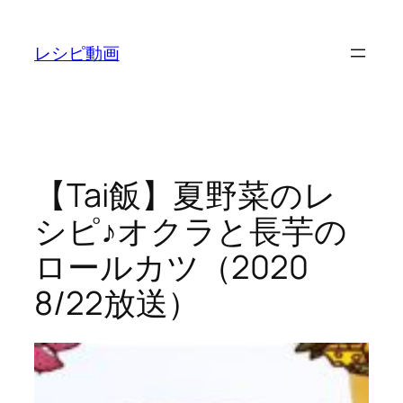
内
容
レシピ動画
を
ス
キ
ッ
プ
【Tai飯】夏野菜のレ
シピ♪オクラと長芋の
ロールカツ（2020
8/22放送）