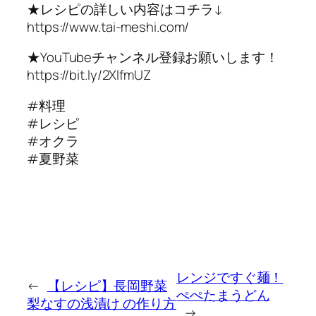
★レシピの詳しい内容はコチラ↓
https://www.tai-meshi.com/
★YouTubeチャンネル登録お願いします！
https://bit.ly/2XlfmUZ
#料理
#レシピ
#オクラ
#夏野菜
レンジですぐ麺！
←
【レシピ】長岡野菜
ぺぺたまうどん
梨なすの浅漬け の作り方
→