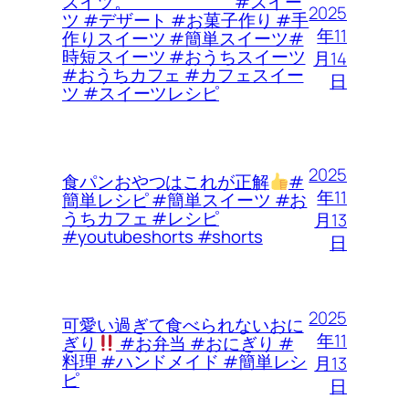
スイツ。 #スイー
2025
ツ #デザート #お菓子作り #手
年11
作りスイーツ #簡単スイーツ#
時短スイーツ #おうちスイーツ
月14
#おうちカフェ #カフェスイー
日
ツ #スイーツレシピ
2025
食パンおやつはこれが正解
#
年11
簡単レシピ #簡単スイーツ #お
うちカフェ #レシピ
月13
#youtubeshorts #shorts
日
2025
可愛い過ぎて食べられないおに
年11
ぎり
#お弁当 #おにぎり #
料理 #ハンドメイド #簡単レシ
月13
ピ
日