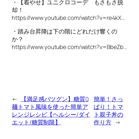
・【着やせ】ユニクロコーデ もさもさ脱
却！
https://www.youtube.com/watch?v=re4kX…
・踏み台昇降は下の階にどれだけ響くの
か？
https://www.youtube.com/watch?v=BbeZb…
←
【満足感バツグン】糖質0
簡単！さっ
麺トマト風味を使った簡単ア
ぱり！トマ
レンジレシピ【ヘルシー/ダイ
ト親子丼の
エット/糖質制限】
作り方
→