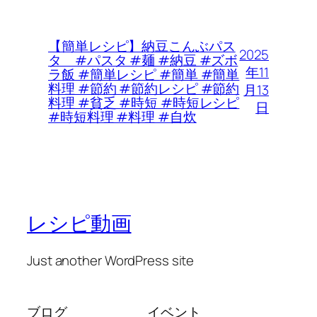
【簡単レシピ】納豆こんぶパス
2025
タ #パスタ #麺 #納豆 #ズボ
年11
ラ飯 #簡単レシピ #簡単 #簡単
料理 #節約 #節約レシピ #節約
月13
料理 #貧乏 #時短 #時短レシピ
日
#時短料理 #料理 #自炊
レシピ動画
Just another WordPress site
ブログ
イベント