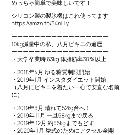
めっちゃ簡単で美味しいです！
シリコン製の製氷機はこれ使ってます
https://amzn.to/34nIlLy
ーーーーーーーーーーーーーーーーー
10kg減量中の私、八月ビキニの遍歴
ーーーーーーーーーーーーーーーーー
・大学卒業時 63kg 体脂肪率30％以上
・2018年4月 ゆる糖質制限開始
・2019年1月 インスタダイエット開始
（八月にビキニを着たい一心で安直な名前
に）
・2019年8月 晴れて52kg台へ！
・2019年 11月 一旦58kgまで戻る
・2019年 12月 約55kgまでもどす
・2020年 1月 挙式のためにアクセル全開