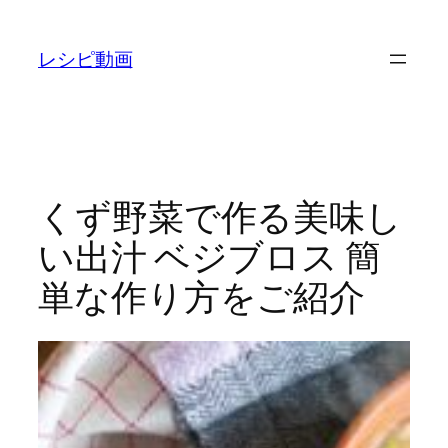
内
容
レシピ動画
を
ス
キ
ッ
プ
くず野菜で作る美味し
い出汁 ベジブロス 簡
単な作り方をご紹介