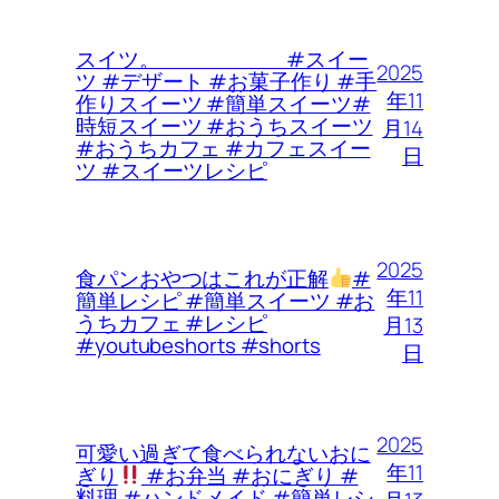
スイツ。 #スイー
2025
ツ #デザート #お菓子作り #手
年11
作りスイーツ #簡単スイーツ#
時短スイーツ #おうちスイーツ
月14
#おうちカフェ #カフェスイー
日
ツ #スイーツレシピ
2025
食パンおやつはこれが正解
#
年11
簡単レシピ #簡単スイーツ #お
うちカフェ #レシピ
月13
#youtubeshorts #shorts
日
2025
可愛い過ぎて食べられないおに
年11
ぎり
#お弁当 #おにぎり #
料理 #ハンドメイド #簡単レシ