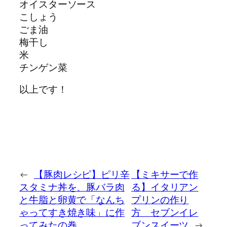
オイスターソース
こしょう
ごま油
梅干し
米
チンゲン菜
以上です！
←
【豚肉レシピ】ピリ辛
【ミキサーで作
スタミナ丼を、豚バラ肉
る】イタリアン
と牛脂と卵黄で「なんち
プリンの作り
ゃってすき焼き味」に作
方 セブンイレ
ってみたの巻
ブンスイーツ
→