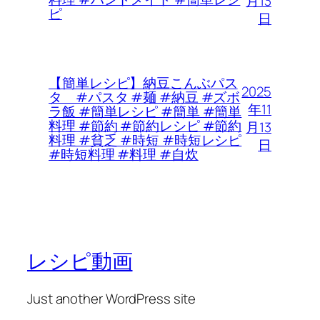
月13
ピ
日
【簡単レシピ】納豆こんぶパス
2025
タ #パスタ #麺 #納豆 #ズボ
年11
ラ飯 #簡単レシピ #簡単 #簡単
料理 #節約 #節約レシピ #節約
月13
料理 #貧乏 #時短 #時短レシピ
日
#時短料理 #料理 #自炊
レシピ動画
Just another WordPress site