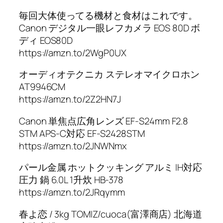
毎回大体使ってる機材と食材はこれです。
Canon デジタル一眼レフカメラ EOS 80D ボ
ディ EOS80D
https://amzn.to/2WgP0UX
オーディオテクニカ ステレオマイクロホン
AT9946CM
https://amzn.to/2Z2HN7J
Canon 単焦点広角レンズ EF-S24mm F2.8
STM APS-C対応 EF-S2428STM
https://amzn.to/2JNWNmx
パール金属 ホットクッキング アルミ IH対応
圧力 鍋 6.0L 1升炊 HB-378
https://amzn.to/2JRqymm
春よ恋 / 3kg TOMIZ/cuoca(富澤商店) 北海道