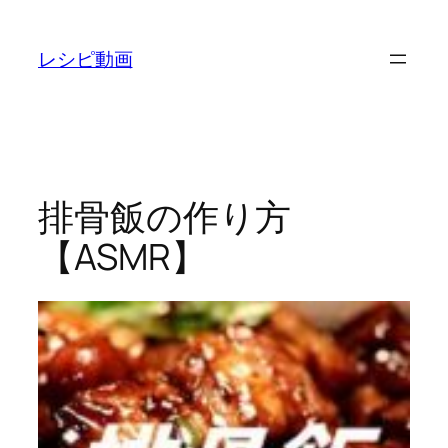
内
容
レシピ動画
を
ス
キ
ッ
プ
排骨飯の作り方
【ASMR】